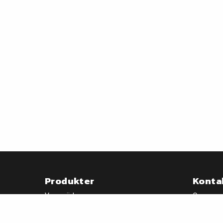
Produkter
Konta
Varumärken
Om oss
Nyheter
FAQ
Mina sido