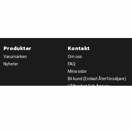
Produkter
Kontakt
Varumärken
Om oss
Nyheter
FAQ
Mina sidor
Bli kund (Endast Återförsäljare)
Hållbarhet Och Ansvar
Nyhetsbrev
Handla
Om oss
Logga in
Fondprodukter AB
Villkor
Box 8066
650 08 Karlstad, SWEDEN