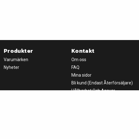
Produkter
Kontakt
Varumärken
Om oss
Nyheter
FAQ
Mina sidor
Bli kund (Endast Återförsäljare)
Hållbarhet Och Ansvar
Nyhetsbrev
Handla
Om oss
Logga in
Fondprodukter AB
Villkor
Box 8066
650 08 Karlstad, SWEDEN