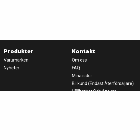
Produkter
Kontakt
Varumärken
Om oss
Nyheter
FAQ
Mina sidor
Bli kund (Endast Återförsäljare)
Hållbarhet Och Ansvar
Nyhetsbrev
Handla
Om oss
Logga in
Fondprodukter AB
Villkor
Box 8066
650 08 Karlstad, SWEDEN