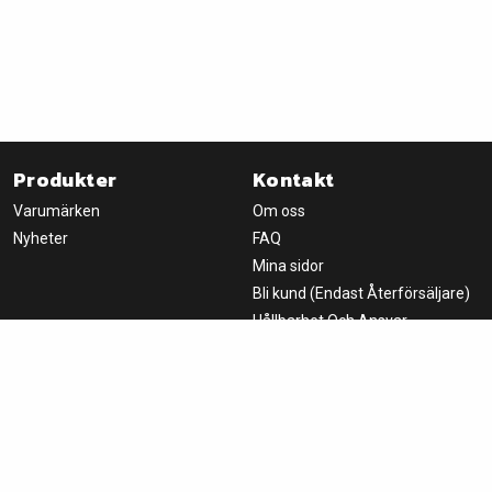
Produkter
Kontakt
Varumärken
Om oss
Nyheter
FAQ
Mina sidor
Bli kund (Endast Återförsäljare)
Hållbarhet Och Ansvar
Nyhetsbrev
Handla
Om oss
Logga in
Fondprodukter AB
Villkor
Box 8066
650 08 Karlstad, SWEDEN