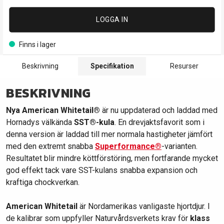
LOGGA IN
Finns i lager
Beskrivning
Specifikation
Resurser
BESKRIVNING
Nya American Whitetail®
är nu uppdaterad och laddad med
Hornadys välkända
SST®-kula
. En drevjaktsfavorit som i
denna version är laddad till mer normala hastigheter jämfört
med den extremt snabba
Superformance®
-varianten.
Resultatet blir mindre köttförstöring, men fortfarande mycket
god effekt tack vare SST-kulans snabba expansion och
kraftiga chockverkan.
American Whitetail
är Nordamerikas vanligaste hjortdjur. I
de kalibrar som uppfyller Naturvårdsverkets krav för
klass