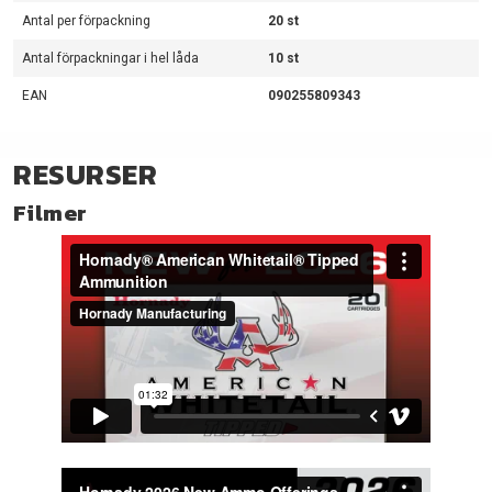
Antal per förpackning
20 st
Antal förpackningar i hel låda
10 st
EAN
090255809343
RESURSER
Filmer