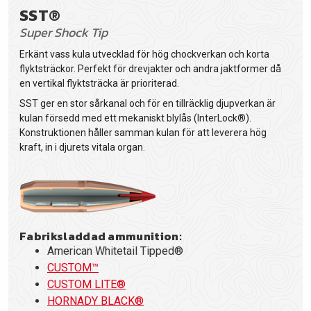
SST®
Super Shock Tip
Erkänt vass kula utvecklad för hög chockverkan och korta
flyktsträckor. Perfekt för drevjakter och andra jaktformer då
en vertikal flyktsträcka är prioriterad.
SST ger en stor sårkanal och för en tillräcklig djupverkan är
kulan försedd med ett mekaniskt blylås (InterLock®).
Konstruktionen håller samman kulan för att leverera hög
kraft, in i djurets vitala organ.
Fabriksladdad ammunition:
American Whitetail Tipped®
CUSTOM™
CUSTOM LITE®
HORNADY BLACK®