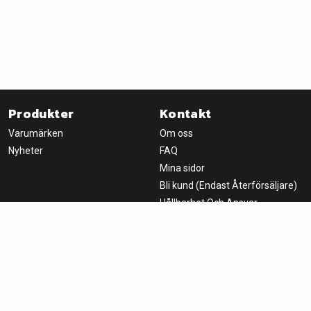
Produkter
Kontakt
Varumärken
Om oss
Nyheter
FAQ
Mina sidor
Bli kund (Endast Återförsäljare)
Hållbarhet Och Ansvar
Nyhetsbrev
Handla
Om oss
Logga in
Fondprodukter AB
Villkor
Box 8066
650 08 Karlstad, SWEDEN