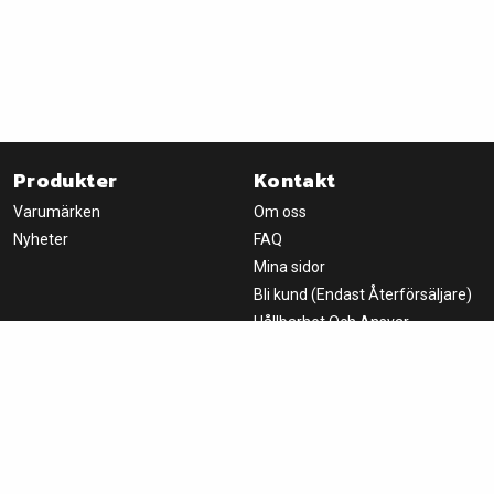
Produkter
Kontakt
Varumärken
Om oss
Nyheter
FAQ
Mina sidor
Bli kund (Endast Återförsäljare)
Hållbarhet Och Ansvar
Nyhetsbrev
Handla
Om oss
Logga in
Fondprodukter AB
Villkor
Box 8066
650 08 Karlstad, SWEDEN