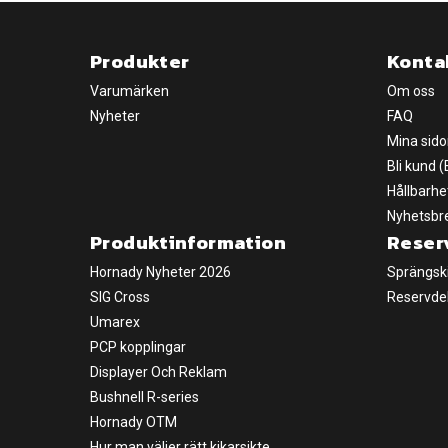
Produkter
Konta
Varumärken
Om oss
Nyheter
FAQ
Mina sido
Bli kund 
Hållbarhe
Nyhetsbr
Produktinformation
Reser
Hornady Nyheter 2026
Sprängsk
SIG Cross
Reservde
Umarex
PCP kopplingar
Displayer Och Reklam
Bushnell R-series
Hornady OTM
Hur man väljer rätt kikarsikte