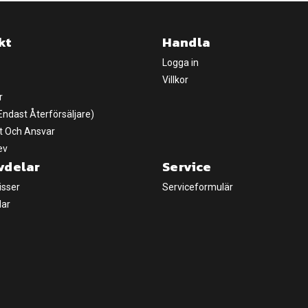
kt
Handla
Logga in
Villkor
r
(Endast Återförsäljare)
t Och Ansvar
ev
vdelar
Service
isser
Serviceformulär
lar