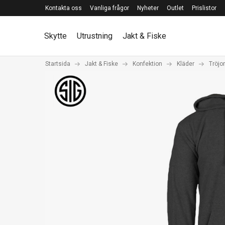
Kontakta oss
Vanliga frågor
Nyheter
Outlet
Prislistor
Skytte
Utrustning
Jakt & Fiske
Startsida
Jakt & Fiske
Konfektion
Kläder
Tröjor