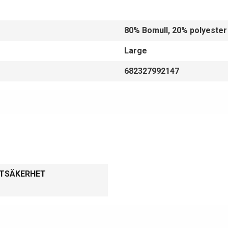
80% Bomull, 20% polyester
Large
682327992147
KTSÄKERHET