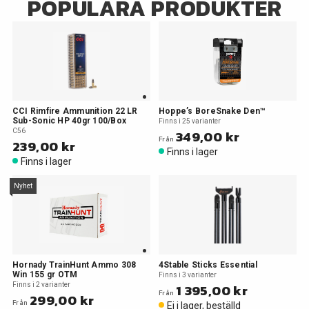
POPULÄRA PRODUKTER
CCI Rimfire Ammunition 22 LR
Hoppe’s BoreSnake Den™
Sub-Sonic HP 40gr 100/Box
Finns i 25 varianter
C56
349,00 kr
Från
239,00 kr
Finns i lager
Finns i lager
Nyhet
Hornady TrainHunt Ammo 308
4Stable Sticks Essential
Win 155 gr OTM
Finns i 3 varianter
Finns i 2 varianter
1 395,00 kr
Från
299,00 kr
Från
Ej i lager, beställd