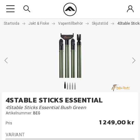
Startsida
Jakt & Fiske
Vapentillbehör
Skjutstöd
4Stable Stic
4STABLE STICKS ESSENTIAL
4Stable Sticks Essential Bush Green
Artikelnummer:
BEG
1 249,00 kr
Pris
VARIANT