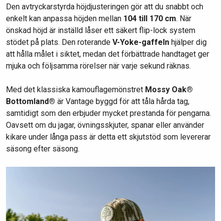
Den avtryckarstyrda höjdjusteringen gör att du snabbt och
enkelt kan anpassa höjden mellan
104
till 170 cm
. När
önskad höjd är inställd låser ett säkert flip-lock system
stödet på plats. Den roterande
V-Yoke-gaffeln
hjälper dig
att hålla målet i siktet, medan det förbättrade handtaget ger
mjuka och följsamma rörelser när varje sekund räknas.
Med det klassiska kamouflagemönstret
Mossy Oak®
Bottomland®
är Vantage byggd för att tåla hårda tag,
samtidigt som den erbjuder mycket prestanda för pengarna.
Oavsett om du jagar, övningsskjuter, spanar eller använder
kikare under långa pass är detta ett skjutstöd som levererar
säsong efter säsong.