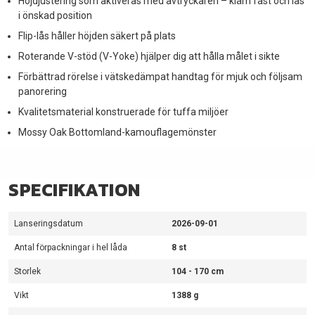
Höjdjustering som aktiveras med avtryckaren – kläm fast och lås
i önskad position
Flip-lås håller höjden säkert på plats
Roterande V-stöd (V-Yoke) hjälper dig att hålla målet i sikte
Förbättrad rörelse i vätskedämpat handtag för mjuk och följsam
panorering
Kvalitetsmaterial konstruerade för tuffa miljöer
Mossy Oak Bottomland-kamouflagemönster
SPECIFIKATION
Lanseringsdatum
2026-09-01
Antal förpackningar i hel låda
8 st
Storlek
104 - 170 cm
Vikt
1388 g