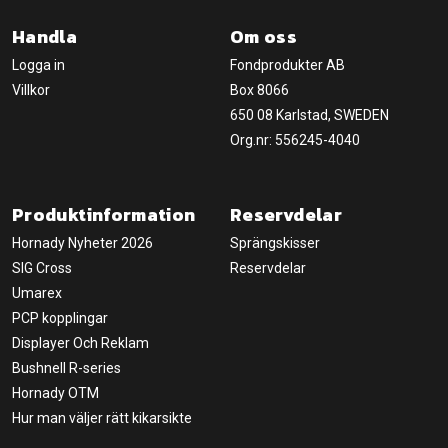
Handla
Om oss
Logga in
Fondprodukter AB
Villkor
Box 8066
650 08 Karlstad, SWEDEN
Org.nr: 556245-4040
Produktinformation
Reservdelar
Hornady Nyheter 2026
Sprängskisser
SIG Cross
Reservdelar
Umarex
PCP kopplingar
Displayer Och Reklam
Bushnell R-series
Hornady OTM
Hur man väljer rätt kikarsikte