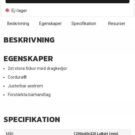
Ej i lager
Beskrivning
Egenskaper
Specifikation
Resurser
BESKRIVNING
EGENSKAPER
2st stora fickor med dragkedjor
Cordura®
Justerbar axelrem
Förstärkta bärhandtag
SPECIFIKATION
Mått
1290x40x320 LxBxH (mm)