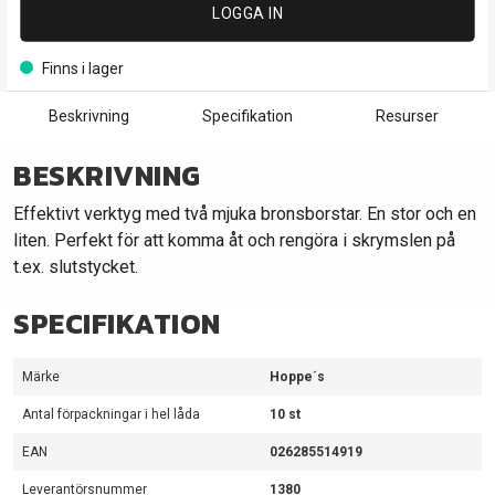
LOGGA IN
Finns i lager
Beskrivning
Specifikation
Resurser
BESKRIVNING
Effektivt verktyg med två mjuka bronsborstar. En stor och en
liten. Perfekt för att komma åt och rengöra i skrymslen på
t.ex. slutstycket.
SPECIFIKATION
Märke
Hoppe´s
Antal förpackningar i hel låda
10 st
EAN
026285514919
Leverantörsnummer
1380