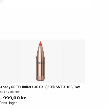
rnady SST® Bullets 30 Cal (.308) SST® 100/Box
ns i 4 varianter
999,00 kr
ån
Finns i lager