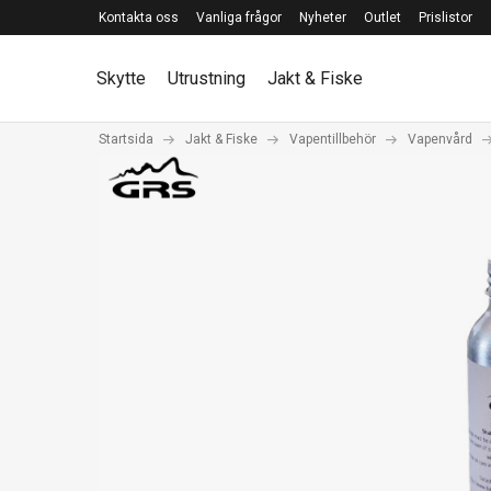
Kontakta oss
Vanliga frågor
Nyheter
Outlet
Prislistor
Skytte
Utrustning
Jakt & Fiske
Startsida
Jakt & Fiske
Vapentillbehör
Vapenvård