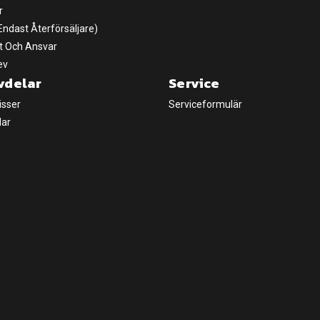
r
(Endast Återförsäljare)
t Och Ansvar
ev
vdelar
Service
isser
Serviceformulär
lar