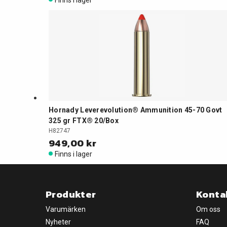
Hornady Leverevolution® Ammunition 45-70 Govt
325 gr FTX® 20/Box
H82747
949,00 kr
Finns i lager
Produkter
Konta
Varumärken
Om oss
Nyheter
FAQ