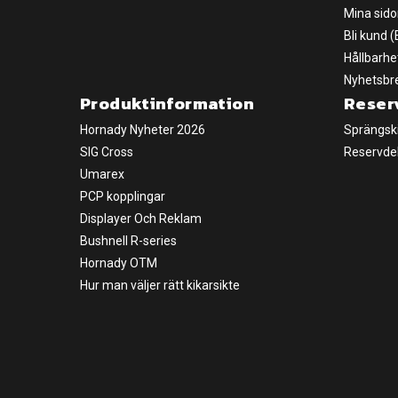
Mina sido
Bli kund 
Hållbarhe
Nyhetsbr
Produktinformation
Reser
Hornady Nyheter 2026
Sprängsk
SIG Cross
Reservde
Umarex
PCP kopplingar
Displayer Och Reklam
Bushnell R-series
Hornady OTM
Hur man väljer rätt kikarsikte