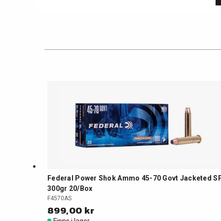
Federal Power Shok Ammo 45-70 Govt Jacketed S
300gr 20/Box
F4570AS
899,00 kr
Finns i lager