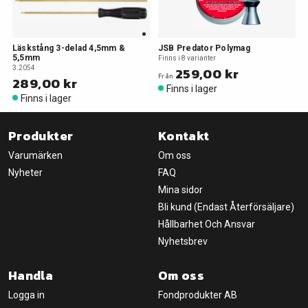
Läskstång 3-delad 4,5mm &
JSB Predator Polymag
5,5mm
Finns i 8 varianter
3.2054
259,00 kr
Från
289,00 kr
Finns i lager
Finns i lager
Produkter
Kontakt
Varumärken
Om oss
Nyheter
FAQ
Mina sidor
Bli kund (Endast Återförsäljare)
Hållbarhet Och Ansvar
Nyhetsbrev
Handla
Om oss
Logga in
Fondprodukter AB