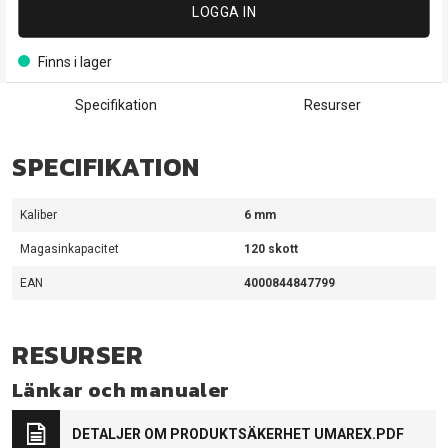
LOGGA IN
Finns i lager
Specifikation
Resurser
SPECIFIKATION
Kaliber
6 mm
Magasinkapacitet
120 skott
EAN
4000844847799
RESURSER
Länkar och manualer
DETALJER OM PRODUKTSÄKERHET UMAREX.PDF