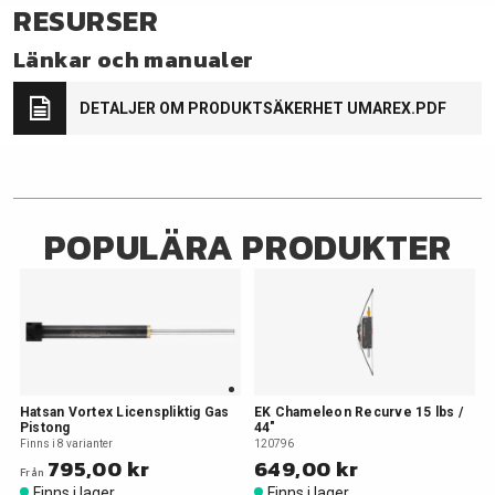
RESURSER
Länkar och manualer
DETALJER OM PRODUKTSÄKERHET UMAREX.PDF
POPULÄRA PRODUKTER
Hatsan Vortex Licenspliktig Gas
EK Chameleon Recurve 15 lbs /
Pistong
44"
Finns i 8 varianter
120796
795,00 kr
649,00 kr
Från
Finns i lager
Finns i lager