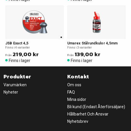
JSB Exact 4,5
Umarex Stålrundkulor 4,5mm
Finns i 4 varianter
Finns i 3 varianter
219,00 kr
139,00 kr
Från
Från
Finns i lager
Finns i lager
Produkter
Kontakt
Varumärken
Om oss
Nyheter
FAQ
Mina sidor
Bli kund (Endast Återförsäljare)
Hållbarhet Och Ansvar
Nyhetsbrev