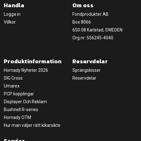
Handla
Om oss
Logga in
Fondprodukter AB
Villkor
Box 8066
650 08 Karlstad, SWEDEN
Org.nr: 556245-4040
Produktinformation
Reservdelar
Hornady Nyheter 2026
Sprängskisser
SIG Cross
Reservdelar
Umarex
PCP kopplingar
Displayer Och Reklam
Bushnell R-series
Hornady OTM
Hur man väljer rätt kikarsikte
Service