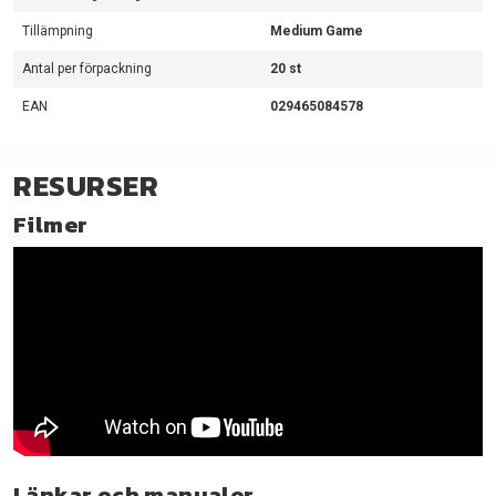
Tillämpning
Medium Game
Antal per förpackning
20 st
EAN
029465084578
RESURSER
Filmer
Länkar och manualer