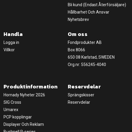
Bli kund (Endast Återförsäljare)
Hållbarhet Och Ansvar
Nyhetsbrev
Handla
Om oss
Logga in
Fondprodukter AB
Villkor
Box 8066
650 08 Karlstad, SWEDEN
Org.nr: 556245-4040
Produktinformation
Reservdelar
Hornady Nyheter 2026
Sprängskisser
SIG Cross
Reservdelar
Umarex
PCP kopplingar
Displayer Och Reklam
Bushnell R-series