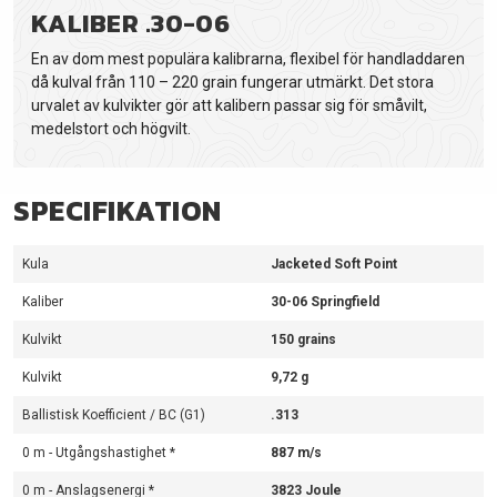
KALIBER .30-06
En av dom mest populära kalibrarna, flexibel för handladdaren
då kulval från 110 – 220 grain fungerar utmärkt. Det stora
urvalet av kulvikter gör att kalibern passar sig för småvilt,
medelstort och högvilt.
SPECIFIKATION
Kula
Jacketed Soft Point
Kaliber
30-06 Springfield
Kulvikt
150 grains
Kulvikt
9,72 g
Ballistisk Koefficient / BC (G1)
.313
0 m - Utgångshastighet *
887 m/s
0 m - Anslagsenergi *
3823 Joule