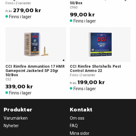
50/Box
Finns i 2 varianter
279,00 kr
C960
Från
99,00 kr
Finns i lager
Finns i lager
CCI Rimfire Ammunition 17 HMR
CCI Rimfire Shotshells Pest
Gamepoint Jacketed SP 20gr
Control Ammo 22
50/Box
Finns i 2 varianter
C52
199,00 kr
Från
339,00 kr
Finns i lager
Finns i lager
Produkter
Kontakt
Varumärken
Om oss
Nyheter
FAQ
Mina sidor