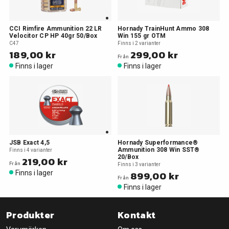
CCI Rimfire Ammunition 22 LR
Hornady TrainHunt Ammo 308
Velocitor CP HP 40gr 50/Box
Win 155 gr OTM
C47
Finns i 2 varianter
189,00 kr
299,00 kr
Från
Finns i lager
Finns i lager
JSB Exact 4,5
Hornady Superformance®
Ammunition 308 Win SST®
Finns i 4 varianter
20/Box
219,00 kr
Från
Finns i 3 varianter
Finns i lager
899,00 kr
Från
Finns i lager
Produkter
Kontakt