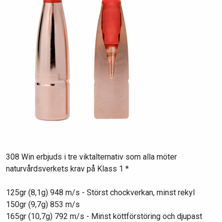
308 Win erbjuds i tre viktalternativ som alla möter
naturvårdsverkets krav på Klass 1 *
125gr (8,1g) 948 m/s - Störst chockverkan, minst rekyl
150gr (9,7g) 853 m/s
165gr (10,7g) 792 m/s - Minst köttförstöring och djupast