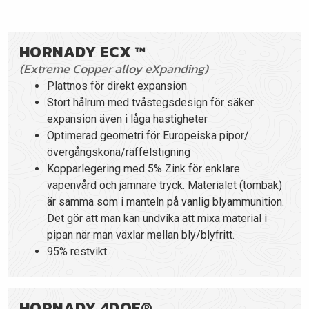
HORNADY ECX ™
(Extreme Copper alloy eXpanding)
Plattnos för direkt expansion
Stort hålrum med tvåstegsdesign för säker
expansion även i låga hastigheter
Optimerad geometri för Europeiska pipor/
övergångskona/räffelstigning
Kopparlegering med 5% Zink för enklare
vapenvård och jämnare tryck. Materialet (tombak)
är samma som i manteln på vanlig blyammunition.
Det gör att man kan undvika att mixa material i
pipan när man växlar mellan bly/blyfritt.
95% restvikt
HORNADY 4DOF®