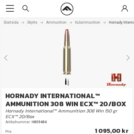
Startsida
Skytte
Ammunition
Kulammunition
Hornady Inter
HORNADY INTERNATIONAL™
AMMUNITION 308 WIN ECX™ 20/BOX
Hornady International™ Ammunition 308 Win 150 gr
ECX™ 20/Box
Artikelnummer:
H809484
1 095,00 kr
Pris