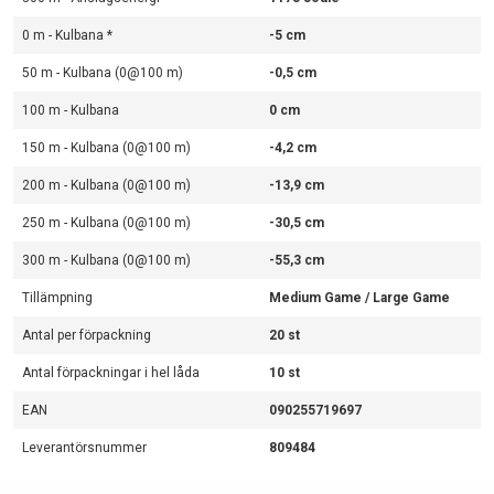
0 m - Kulbana *
-5 cm
50 m - Kulbana (0@100 m)
-0,5 cm
100 m - Kulbana
0 cm
150 m - Kulbana (0@100 m)
-4,2 cm
200 m - Kulbana (0@100 m)
-13,9 cm
250 m - Kulbana (0@100 m)
-30,5 cm
300 m - Kulbana (0@100 m)
-55,3 cm
Tillämpning
Medium Game / Large Game
Antal per förpackning
20 st
Antal förpackningar i hel låda
10 st
EAN
090255719697
Leverantörsnummer
809484