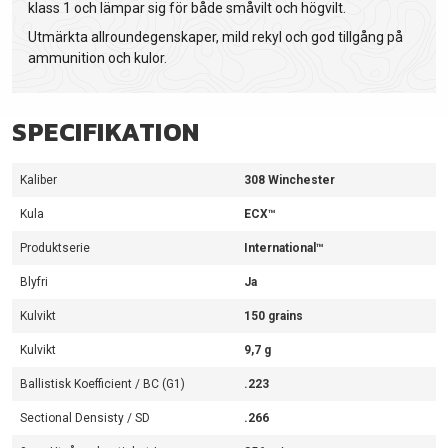
klass 1 och lämpar sig för både småvilt och högvilt.
Utmärkta allroundegenskaper, mild rekyl och god tillgång på
ammunition och kulor.
SPECIFIKATION
Kaliber
308 Winchester
Kula
ECX™
Produktserie
International™
Blyfri
Ja
Kulvikt
150 grains
Kulvikt
9,7 g
Ballistisk Koefficient / BC (G1)
.223
Sectional Densisty / SD
.266