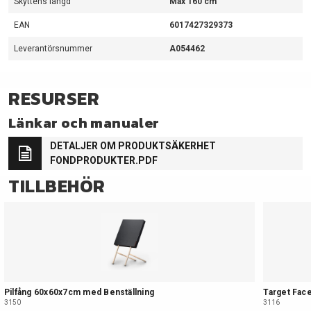
Skyttens längd
Max 160 cm
EAN
6017427329373
Leverantörsnummer
A054462
RESURSER
Länkar och manualer
DETALJER OM PRODUKTSÄKERHET
FONDPRODUKTER.PDF
TILLBEHÖR
Pilfång 60x60x7cm med Benställning
Target Face
3150
3116