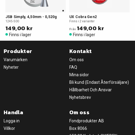
JSB Simply, 4,50mm - 0,520g
UX Cobra Gen2
1245-500
Finns i 2 varianter
149,00 kr
149,00 kr
Från
Finns i lager
Finns i lager
Produkter
Kontakt
Varumärken
Om oss
Nyheter
FAQ
Mina sidor
Bli kund (Endast Återförsäljare)
Hållbarhet Och Ansvar
Nyhetsbrev
Handla
Om oss
Logga in
Fondprodukter AB
Villkor
Box 8066