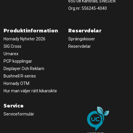
650 08 Karlstad, SWEDEN
Org.nr: 556245-4040
Produktinformation
Reservdelar
Hornady Nyheter 2026
Sprängskisser
SIG Cross
Reservdelar
Umarex
PCP kopplingar
Displayer Och Reklam
Bushnell R-series
Hornady OTM
Hur man väljer rätt kikarsikte
Service
Serviceformulär