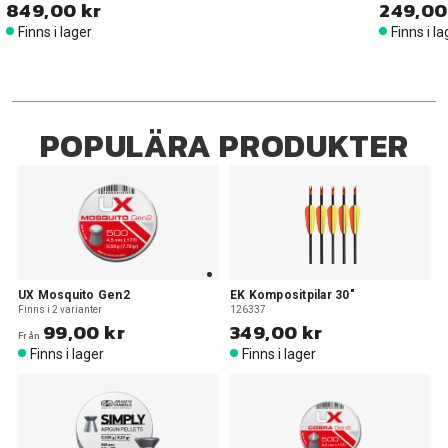
849,00 kr
249,00
Finns i lager
Finns i l
POPULÄRA PRODUKTER
UX Mosquito Gen2
EK Kompositpilar 30"
Finns i 2 varianter
126337
99,00 kr
349,00 kr
Från
Finns i lager
Finns i lager