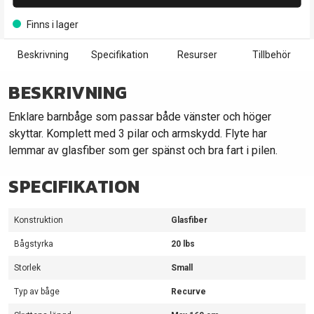
Finns i lager
Beskrivning
Specifikation
Resurser
Tillbehör
BESKRIVNING
Enklare barnbåge som passar både vänster och höger
skyttar. Komplett med 3 pilar och armskydd. Flyte har
lemmar av glasfiber som ger spänst och bra fart i pilen.
SPECIFIKATION
Konstruktion
Glasfiber
Bågstyrka
20 lbs
Storlek
Small
Typ av båge
Recurve