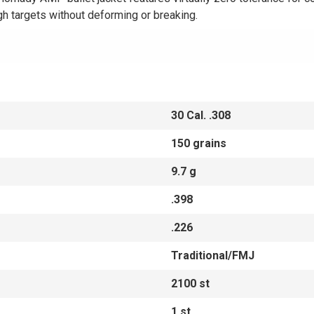
gh targets without deforming or breaking.
30 Cal. .308
150 grains
9.7 g
.398
.226
Traditional/FMJ
2100 st
1 st