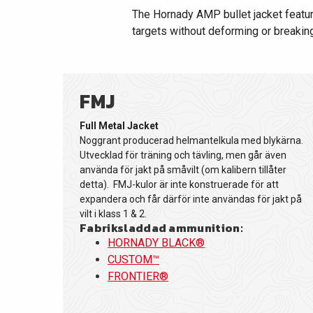
The Hornady AMP bullet jacket feature
targets without deforming or breaking
FMJ
Full Metal Jacket
Noggrant producerad helmantelkula med blykärna.
Utvecklad för träning och tävling, men går även
använda för jakt på småvilt (om kalibern tillåter
detta). FMJ-kulor är inte konstruerade för att
expandera och får därför inte användas för jakt på
vilt i klass 1 & 2.
Fabriksladdad ammunition:
HORNADY BLACK®
CUSTOM™
FRONTIER®