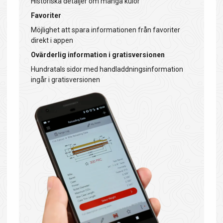
Historiska detaljer om många kulor
Favoriter
Möjlighet att spara informationen från favoriter
direkt i appen
Ovärderlig information i gratisversionen
Hundratals sidor med handladdningsinformation
ingår i gratisversionen