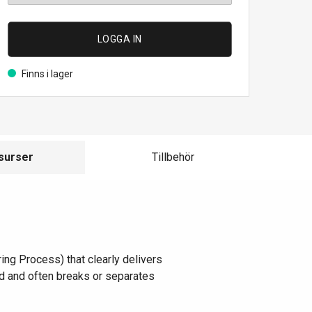
LOGGA IN
Finns i lager
surser
Tillbehör
ng Process) that clearly delivers
ted and often breaks or separates