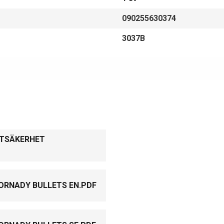
090255630374
3037B
KTSÄKERHET
ORNADY BULLETS EN.PDF