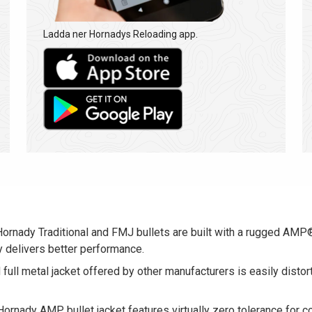
Ladda ner Hornadys Reloading app.
y Traditional and FMJ bullets are built with a rugged AMP® 
y delivers better performance.
ll metal jacket offered by other manufacturers is easily distor
ady AMP bullet jacket features virtually zero tolerance for con