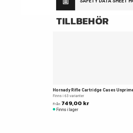
SAFETY DATA SHEET H
TILLBEHÖR
Hornady Rifle Cartridge Cases Unprim
Finns i 63 varianter
749,00 kr
Från
Finns i lager