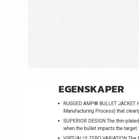
EGENSKAPER
RUGGED AMP® BULLET JACKET Hornad
Manufacturing Process) that clearl
SUPERIOR DESIGN The thin-plated fu
when the bullet impacts the target.
VIRTUALLY ZERO VARIATION The Horn