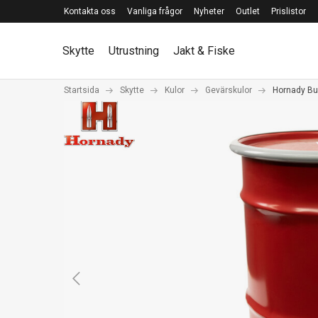
Kontakta oss
Vanliga frågor
Nyheter
Outlet
Prislistor
Skytte
Utrustning
Jakt & Fiske
Startsida
Skytte
Kulor
Gevärskulor
Hornady Bul