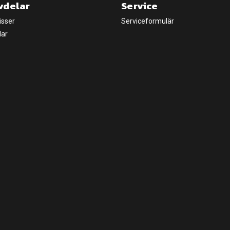
vdelar
Service
isser
Serviceformulär
lar