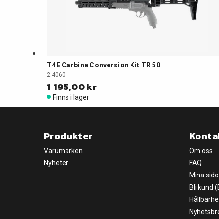
T4E Carbine Conversion Kit TR 50
2.4060
1 195,00 kr
Finns i lager
Produkter
Konta
Varumärken
Om oss
Nyheter
FAQ
Mina sido
Bli kund 
Hållbarhe
Nyhetsbr