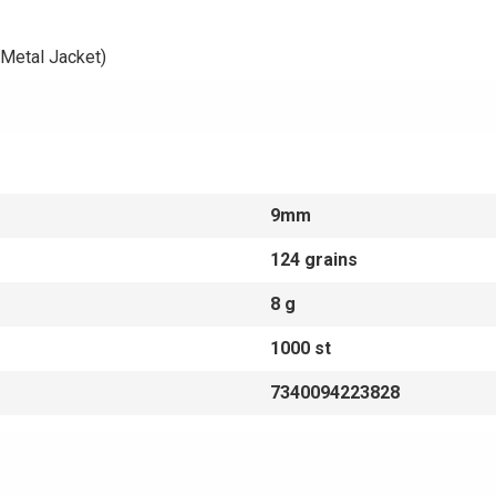
 Metal Jacket)
9mm
124 grains
8 g
1000 st
7340094223828