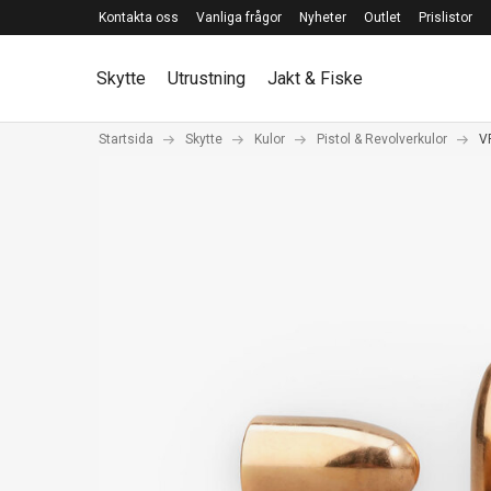
Kontakta oss
Vanliga frågor
Nyheter
Outlet
Prislistor
Skytte
Utrustning
Jakt & Fiske
Startsida
Skytte
Kulor
Pistol & Revolverkulor
V