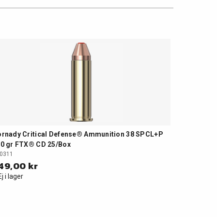
rnady Critical Defense® Ammunition 38 SPCL+P
0 gr FTX® CD 25/Box
0311
49,00 kr
Ej i lager