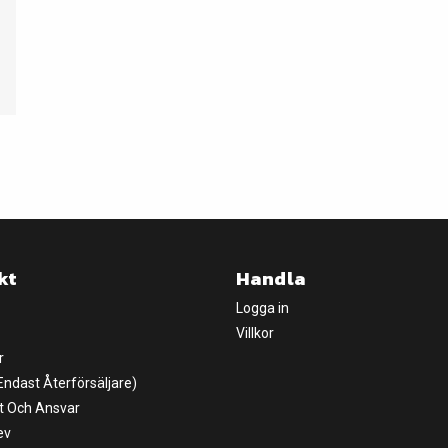
kt
Handla
Logga in
Villkor
r
(Endast Återförsäljare)
t Och Ansvar
ev