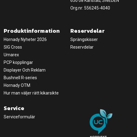
650 08 Karlstad, SWEDEN
Org.nr: 556245-4040
Produktinformation
Reservdelar
Hornady Nyheter 2026
Sprängskisser
SIG Cross
Reservdelar
Umarex
PCP kopplingar
Displayer Och Reklam
Bushnell R-series
Hornady OTM
Hur man väljer rätt kikarsikte
Service
Serviceformulär