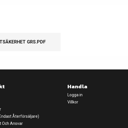
TSÄKERHET GRS.PDF
kt
Handla
Logga in
Villkor
r
(Endast Återförsäljare)
t Och Ansvar