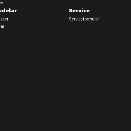
ev
vdelar
Service
isser
Serviceformulär
lar