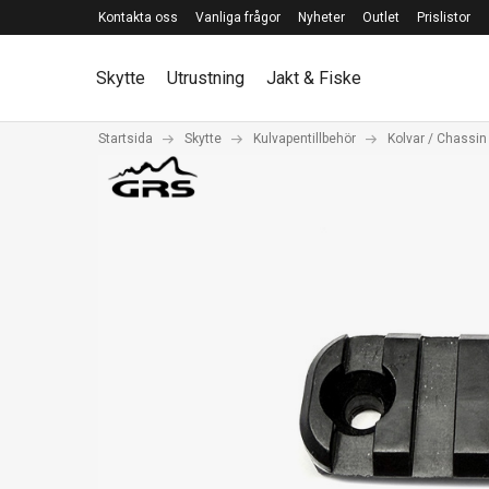
Kontakta oss
Vanliga frågor
Nyheter
Outlet
Prislistor
Skytte
Utrustning
Jakt & Fiske
Startsida
Skytte
Kulvapentillbehör
Kolvar / Chassin