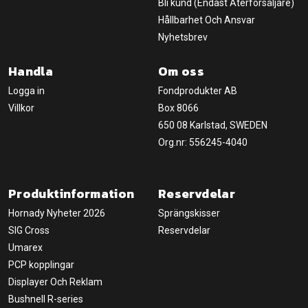
Bli kund (Endast Återförsäljare)
Hållbarhet Och Ansvar
Nyhetsbrev
Handla
Om oss
Logga in
Fondprodukter AB
Villkor
Box 8066
650 08 Karlstad, SWEDEN
Org.nr: 556245-4040
Produktinformation
Reservdelar
Hornady Nyheter 2026
Sprängskisser
SIG Cross
Reservdelar
Umarex
PCP kopplingar
Displayer Och Reklam
Bushnell R-series