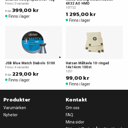
4X32 AO HMD
Finns i 3 varianter
399,00 kr
107722
Från
1 295,00 kr
Finns i lager
Finns i lager
JSB Blue Match Diabolo S100
Hatsan Måltavla 10-ringad
14x14cm 100st
Finns i 4 varianter
229,00 kr
1257
Från
99,00 kr
Finns i lager
Finns i lager
Produkter
Kontakt
Varumärken
Om oss
Nyheter
FAQ
Mina sidor