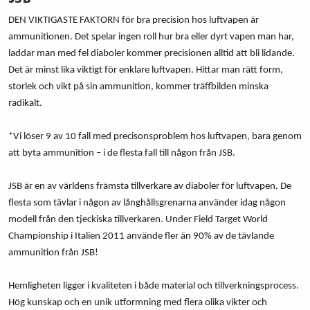
DEN VIKTIGASTE FAKTORN för bra precision hos luftvapen är
ammunitionen. Det spelar ingen roll hur bra eller dyrt vapen man har,
laddar man med fel diaboler kommer precisionen alltid att bli lidande.
Det är minst lika viktigt för enklare luftvapen. Hittar man rätt form,
storlek och vikt på sin ammunition, kommer träffbilden minska
radikalt.
*Vi löser 9 av 10 fall med precisonsproblem hos luftvapen, bara genom
att byta ammunition – i de flesta fall till någon från JSB.
JSB är en av världens främsta tillverkare av diaboler för luftvapen. De
flesta som tävlar i någon av långhållsgrenarna använder idag någon
modell från den tjeckiska tillverkaren. Under Field Target World
Championship i Italien 2011 använde fler än 90% av de tävlande
ammunition från JSB!
Hemligheten ligger i kvaliteten i både material och tillverkningsprocess.
Hög kunskap och en unik utformning med flera olika vikter och