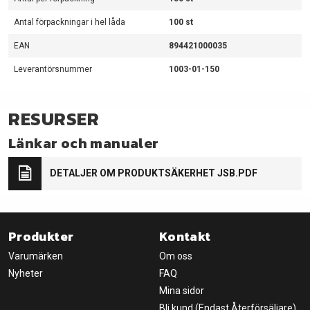
Antal förpackningar i hel låda
100 st
EAN
894421000035
Leverantörsnummer
1003-01-150
RESURSER
Länkar och manualer
DETALJER OM PRODUKTSÄKERHET JSB.PDF
Produkter
Kontakt
Varumärken
Om oss
Nyheter
FAQ
Mina sidor
Bli kund (Endast Återförsäljare)