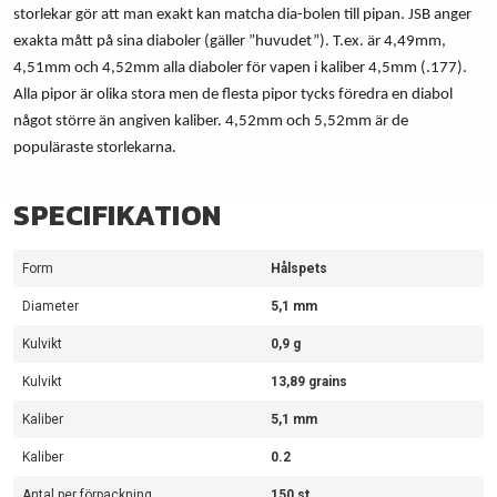
storlekar gör att man exakt kan matcha dia-bolen till pipan. JSB anger
exakta mått på sina diaboler (gäller ”huvudet”). T.ex. är 4,49mm,
4,51mm och 4,52mm alla diaboler för vapen i kaliber 4,5mm (.177).
Alla pipor är olika stora men de flesta pipor tycks föredra en diabol
något större än angiven kaliber. 4,52mm och 5,52mm är de
populäraste storlekarna.
SPECIFIKATION
Form
Hålspets
Diameter
5,1 mm
Kulvikt
0,9 g
Kulvikt
13,89 grains
Kaliber
5,1 mm
Kaliber
0.2
Antal per förpackning
150 st