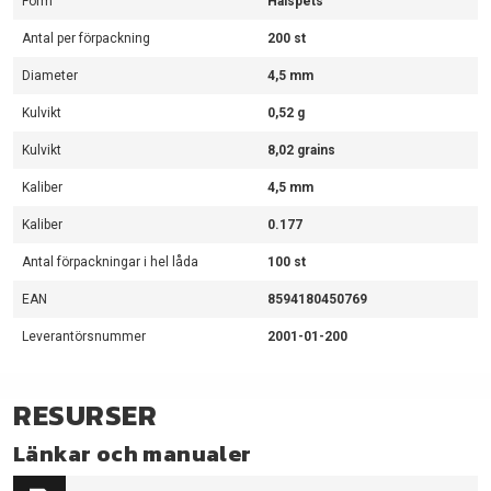
Form
Hålspets
Antal per förpackning
200 st
Diameter
4,5 mm
Kulvikt
0,52 g
Kulvikt
8,02 grains
Kaliber
4,5 mm
Kaliber
0.177
Antal förpackningar i hel låda
100 st
EAN
8594180450769
Leverantörsnummer
2001-01-200
RESURSER
Länkar och manualer