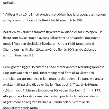
radikalt.
*Vi löser 9 av 10 fall med precisonsproblem hos luftvapen, bara genom
att byta ammunition – i de flesta fall till någon från JSB.
JSB är en av världens främsta tillverkare av diaboler för luftvapen. De
flesta som tävlar i någon av långhållsgrenarna använder idag någon
modell från den tjeckiska tillverkaren. Under Field Target World
Championship i Italien 2011 använde fler än 90% av de tävlande
ammunition från JSB!
Hemligheten ligger i kvaliteten i både material och tillverkningsprocess.
Hög kunskap och en unik utformning med flera olika vikter och
storlekar gör att man exakt kan matcha dia-bolen till pipan. JSB anger
exakta mått på sina diaboler (gäller ”huvudet”). T.ex. är 4,49mm,
4,51mm och 4,52mm alla diaboler för vapen i kaliber 4,5mm (.177).
Alla pipor är olika stora men de flesta pipor tycks föredra en diabol
något större än angiven kaliber. 4,52mm och 5,52mm är de
populäraste storlekarna.