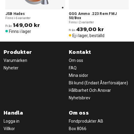
JSB Hades
GGG Ammo .223 Rem FMJ
50/Box
Finns i 6 varianter
149,00 kr
Finns i 2 varianter
Från
439,00 kr
Från
Finns i lager
Ej i lager, beställd
Produkter
Kontakt
Varumärken
Om oss
Nyheter
FAQ
Mina sidor
Bli kund (Endast Återförsäljare)
Hållbarhet Och Ansvar
Nyhetsbrev
Handla
Om oss
Logga in
Fondprodukter AB
Villkor
Box 8066