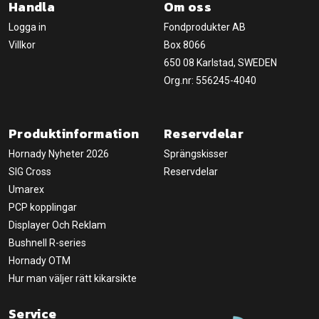
Handla
Om oss
Logga in
Fondprodukter AB
Villkor
Box 8066
650 08 Karlstad, SWEDEN
Org.nr: 556245-4040
Produktinformation
Reservdelar
Hornady Nyheter 2026
Sprängskisser
SIG Cross
Reservdelar
Umarex
PCP kopplingar
Displayer Och Reklam
Bushnell R-series
Hornady OTM
Hur man väljer rätt kikarsikte
Service