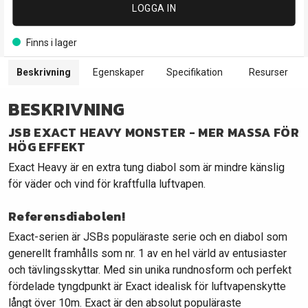
LOGGA IN
Finns i lager
Beskrivning
Egenskaper
Specifikation
Resurser
BESKRIVNING
JSB EXACT HEAVY MONSTER - MER MASSA FÖR
HÖG EFFEKT
Exact Heavy är en extra tung diabol som är mindre känslig
för väder och vind för kraftfulla luftvapen.
Referensdiabolen!
Exact-serien är JSBs populäraste serie och en diabol som
generellt framhålls som nr. 1 av en hel värld av entusiaster
och tävlingsskyttar. Med sin unika rundnosform och perfekt
fördelade tyngdpunkt är Exact idealisk för luftvapenskytte
långt över 10m. Exact är den absolut populäraste