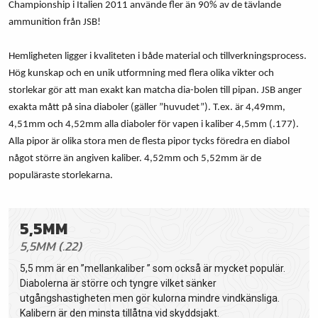
Championship i Italien 2011 använde fler än 90% av de tävlande
ammunition från JSB!
Hemligheten ligger i kvaliteten i både material och tillverkningsprocess.
Hög kunskap och en unik utformning med flera olika vikter och
storlekar gör att man exakt kan matcha dia-bolen till pipan. JSB anger
exakta mått på sina diaboler (gäller ”huvudet”). T.ex. är 4,49mm,
4,51mm och 4,52mm alla diaboler för vapen i kaliber 4,5mm (.177).
Alla pipor är olika stora men de flesta pipor tycks föredra en diabol
något större än angiven kaliber. 4,52mm och 5,52mm är de
populäraste storlekarna.
5,5MM
5,5MM (.22)
5,5 mm är en ”mellankaliber ” som också är mycket populär.
Diabolerna är större och tyngre vilket sänker
utgångshastigheten men gör kulorna mindre vindkänsliga.
Kalibern är den minsta tillåtna vid skyddsjakt.