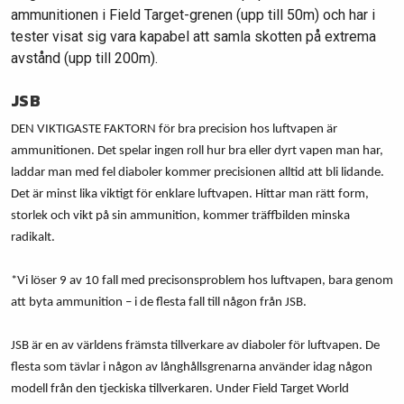
ammunitionen i Field Target-grenen (upp till 50m) och har i
tester visat sig vara kapabel att samla skotten på extrema
avstånd (upp till 200m).
JSB
DEN VIKTIGASTE FAKTORN för bra precision hos luftvapen är
ammunitionen. Det spelar ingen roll hur bra eller dyrt vapen man har,
laddar man med fel diaboler kommer precisionen alltid att bli lidande.
Det är minst lika viktigt för enklare luftvapen. Hittar man rätt form,
storlek och vikt på sin ammunition, kommer träffbilden minska
radikalt.
*Vi löser 9 av 10 fall med precisonsproblem hos luftvapen, bara genom
att byta ammunition – i de flesta fall till någon från JSB.
JSB är en av världens främsta tillverkare av diaboler för luftvapen. De
flesta som tävlar i någon av långhållsgrenarna använder idag någon
modell från den tjeckiska tillverkaren. Under Field Target World