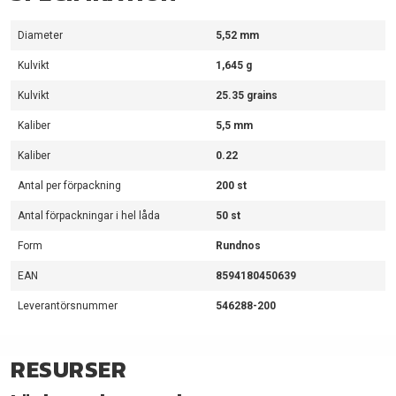
Diameter
5,52 mm
Kulvikt
1,645 g
Kulvikt
25.35 grains
Kaliber
5,5 mm
Kaliber
0.22
Antal per förpackning
200 st
Antal förpackningar i hel låda
50 st
Form
Rundnos
EAN
8594180450639
Leverantörsnummer
546288-200
RESURSER