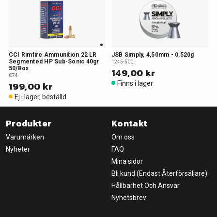
CCI Rimfire Ammunition 22 LR
JSB Simply, 4,50mm - 0,520g
Segmented HP Sub-Sonic 40gr
1245-500
50/Box
149,00 kr
C74
199,00 kr
Finns i lager
Ej i lager, beställd
Produkter
Kontakt
Varumärken
Om oss
Nyheter
FAQ
Mina sidor
Bli kund (Endast Återförsäljare)
Hållbarhet Och Ansvar
Nyhetsbrev