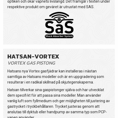
optiken och ökar vapnets livslängd. Det framgår i texten under
respektive produkt om geväret är utrustat med SAS.
HATSAN-VORTEX
VORTEX GAS PISTONG
Hatsans nya Vortex gasfjädrar kan installeras i nästan
samtliga av Hatsans modeller och är en uppgradering som
resulterar i en radikal skillnad på skjutegenskaperna.
Hatsan tillverkar sina gaspistonger själva och har utvecklat
dem specifi kt för att passa sina modeller. Man använder
vanlig luft som fyllmedium och ger möjligheten till justering av
gastrycket i tryckbehållaren. Trycket justeras genom att
anslutas till dyktub eller handpump av samma typ som PCP-
vapen använder.