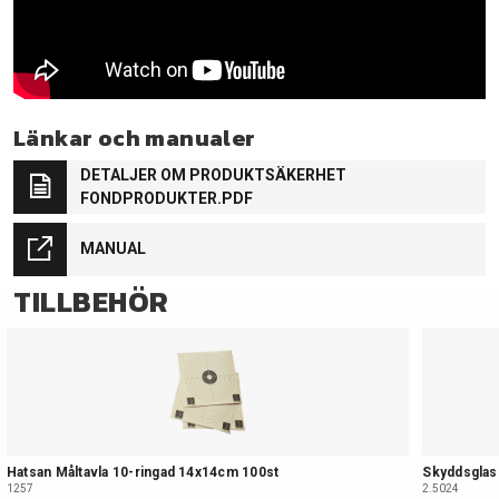
Länkar och manualer
DETALJER OM PRODUKTSÄKERHET
FONDPRODUKTER.PDF
MANUAL
TILLBEHÖR
Hatsan Måltavla 10-ringad 14x14cm 100st
Skyddsgla
1257
2.5024