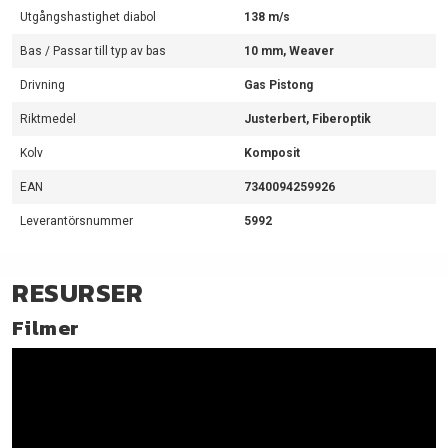
Utgångshastighet diabol
138 m/s
Bas / Passar till typ av bas
10 mm, Weaver
Drivning
Gas Pistong
Riktmedel
Justerbert, Fiberoptik
Kolv
Komposit
EAN
7340094259926
Leverantörsnummer
5992
RESURSER
Filmer