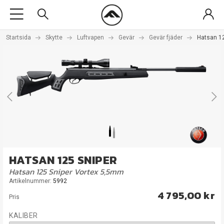
Startsida
Skytte
Luftvapen
Gevär
Gevär fjäder
Hatsan 1
HATSAN 125 SNIPER
Hatsan 125 Sniper Vortex 5,5mm
Artikelnummer:
5992
4 795,00 kr
Pris
KALIBER