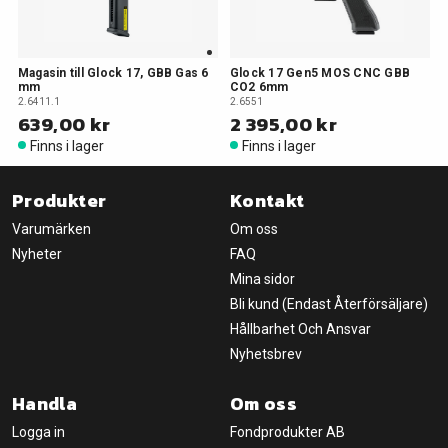
Magasin till Glock 17, GBB Gas 6
Glock 17 Gen5 MOS CNC GBB
mm
CO2 6mm
2.6411.1
2.6551
639,00 kr
2 395,00 kr
Finns i lager
Finns i lager
Produkter
Kontakt
Varumärken
Om oss
Nyheter
FAQ
Mina sidor
Bli kund (Endast Återförsäljare)
Hållbarhet Och Ansvar
Nyhetsbrev
Handla
Om oss
Logga in
Fondprodukter AB