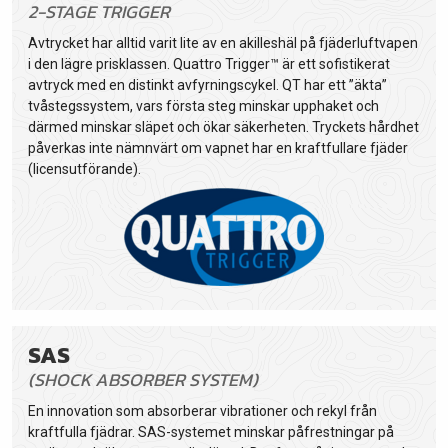
2-STAGE TRIGGER
Avtrycket har alltid varit lite av en akilleshäl på fjäderluftvapen
i den lägre prisklassen. Quattro Trigger™ är ett sofistikerat
avtryck med en distinkt avfyrningscykel. QT har ett ”äkta”
tvåstegssystem, vars första steg minskar upphaket och
därmed minskar släpet och ökar säkerheten. Tryckets hårdhet
påverkas inte nämnvärt om vapnet har en kraftfullare fjäder
(licensutförande).
SAS
(SHOCK ABSORBER SYSTEM)
En innovation som absorberar vibrationer och rekyl från
kraftfulla fjädrar. SAS-systemet minskar påfrestningar på