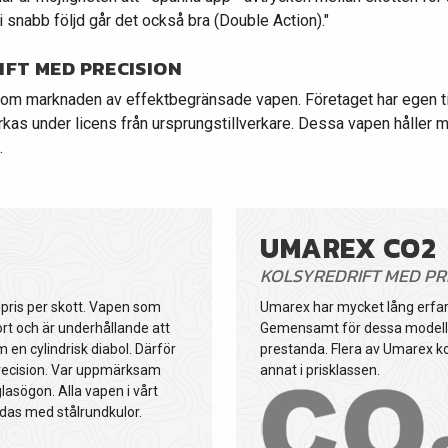
 i snabb följd går det också bra (Double Action)."
IFT MED PRECISION
nom marknaden av effektbegränsade vapen. Företaget har egen til
kas under licens från ursprungstillverkare. Dessa vapen håller 
.
UMAREX CO2
KOLSYREDRIFT MED PR
t pris per skott. Vapen som
Umarex har mycket lång erfare
rt och är underhållande att
Gemensamt för dessa modeller
en cylindrisk diabol. Därför
prestanda. Flera av Umarex ko
 precision. Var uppmärksam
annat i prisklassen.
lasögon. Alla vapen i vårt
das med stålrundkulor.