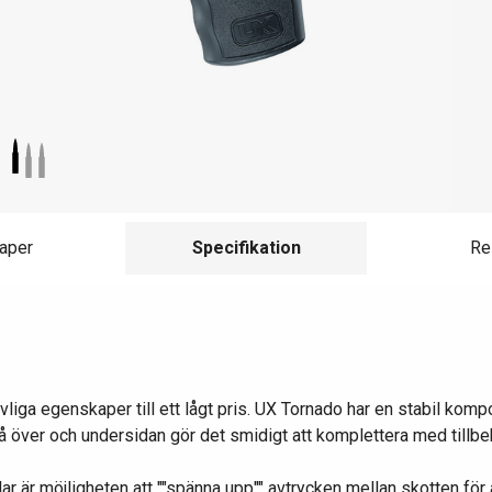
aper
Specifikation
Re
liga egenskaper till ett lågt pris. UX Tornado har en stabil k
 över och undersidan gör det smidigt att komplettera med tillbe
r är möjligheten att ""spänna upp"" avtrycken mellan skotten för at