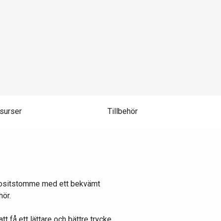
surser
Tillbehör
ompositstomme med ett bekvämt
hör.
t få ett lättare och bättre trycke