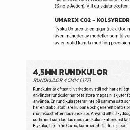
(Single Action). Vill du skjuta skotten
UMAREX CO2 - KOLSYREDR
Tyska Umarex är en gigantisk aktör i
även mängder av modeller som tillver
av en solid känsla med hög precision
4,5MM RUNDKULOR
RUNDKULOR 4,5MM (.177)
Rundkulor är oftast tillverkade av stål och har ett låg
använder rundkulor har ofta stora magasin, skjuter fo
använda. En rund kula roterar inte på samma sätt som 
har en diabol stabilare kulbana och generellt bättre
mot rikoschetter hos rundkulor. Använd alltid skyddsg
sortiment som laddas med rundkulor skall endast lad
Blykulor, t.ex. från Gamo, kommer att fastna i pipan.