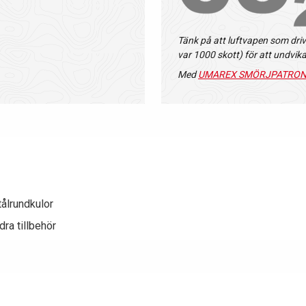
Tänk på att luftvapen som dr
var 1000 skott) för att undvik
Med
UMAREX SMÖRJPATRO
ålrundkulor
dra tillbehör