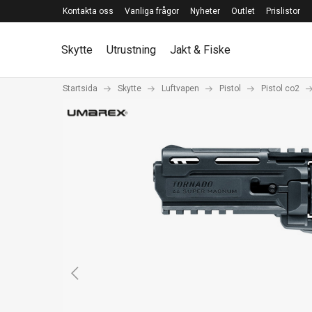
Kontakta oss
Vanliga frågor
Nyheter
Outlet
Prislistor
Skytte
Utrustning
Jakt & Fiske
Startsida
Skytte
Luftvapen
Pistol
Pistol co2