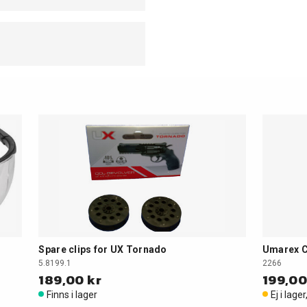
Spare clips for UX Tornado
Umarex C
5.8199.1
2266
189,00 kr
199,00
Finns i lager
Ej i lage