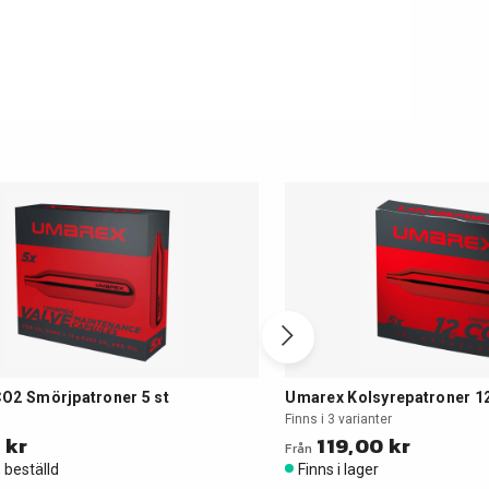
O2 Smörjpatroner 5 st
Umarex Kolsyrepatroner 1
Finns i 3 varianter
 kr
119,00 kr
Från
r, beställd
Finns i lager