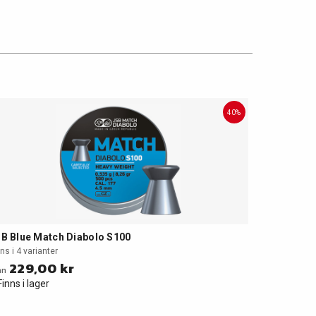
40%
B Blue Match Diabolo S100
ns i 4 varianter
229,00 kr
ån
Finns i lager