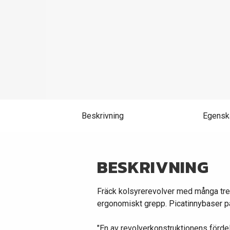
Beskrivning
Egensk
BESKRIVNING
Fräck kolsyrerevolver med många trev
ergonomiskt grepp. Picatinnybaser på
"En av revolverkonstruktionens fördela