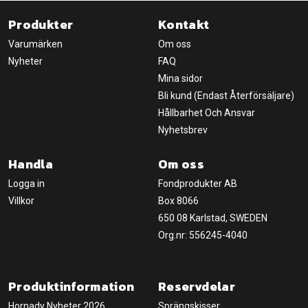
Produkter
Kontakt
Varumärken
Om oss
Nyheter
FAQ
Mina sidor
Bli kund (Endast Återförsäljare)
Hållbarhet Och Ansvar
Nyhetsbrev
Handla
Om oss
Logga in
Fondprodukter AB
Villkor
Box 8066
650 08 Karlstad, SWEDEN
Org.nr: 556245-4040
Produktinformation
Reservdelar
Hornady Nyheter 2026
Sprängskisser