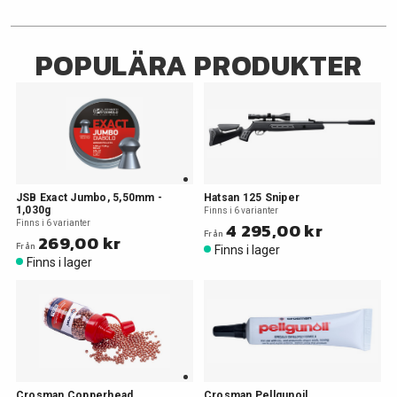
POPULÄRA PRODUKTER
JSB Exact Jumbo, 5,50mm -
Hatsan 125 Sniper
1,030g
Finns i 6 varianter
Finns i 6 varianter
4 295,00 kr
Från
269,00 kr
Från
Finns i lager
Finns i lager
Crosman Copperhead
Crosman Pellgunoil