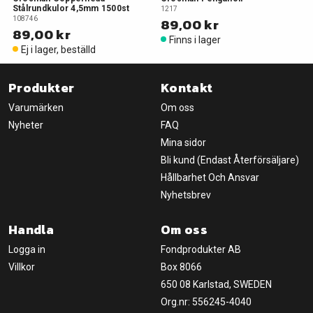
Stålrundkulor 4,5mm 1500st
1217
108746
89,00 kr
89,00 kr
Finns i lager
Ej i lager, beställd
Produkter
Kontakt
Varumärken
Om oss
Nyheter
FAQ
Mina sidor
Bli kund (Endast Återförsäljare)
Hållbarhet Och Ansvar
Nyhetsbrev
Handla
Om oss
Logga in
Fondprodukter AB
Villkor
Box 8066
650 08 Karlstad, SWEDEN
Org.nr: 556245-4040