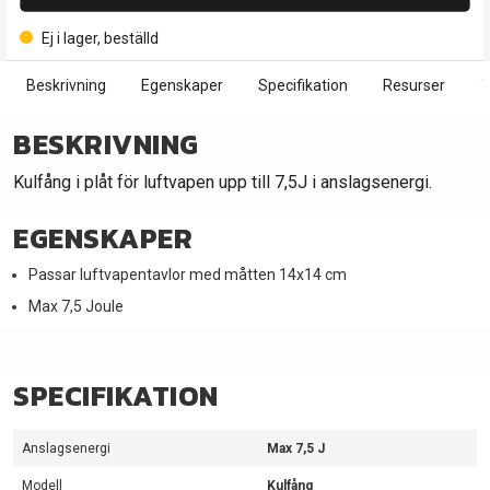
Ej i lager, beställd
Beskrivning
Egenskaper
Specifikation
Resurser
T
BESKRIVNING
Kulfång i plåt för luftvapen upp till 7,5J i anslagsenergi.
EGENSKAPER
Passar luftvapentavlor med måtten 14x14 cm
Max 7,5 Joule
SPECIFIKATION
Anslagsenergi
Max 7,5 J
Modell
Kulfång