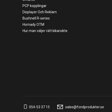
PCP kopplingar
Displayer Och Reklam
Bushnell R-series
Hornady OTM
Hur man väljer rätt kikarsikte
054-53 37 15
sales@fondprodukter.se