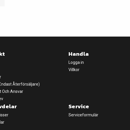
kt
Handla
Logga in
Villkor
r
(Endast Återförsäljare)
t Och Ansvar
ev
vdelar
Service
isser
Serviceformulär
lar