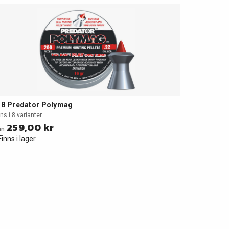
B Predator Polymag
ns i 8 varianter
259,00 kr
ån
Finns i lager