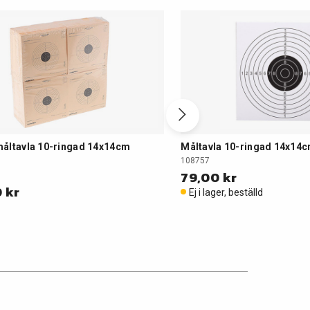
åltavla 10-ringad 14x14cm
Måltavla 10-ringad 14x14c
108757
79,00 kr
 kr
Ej i lager, beställd