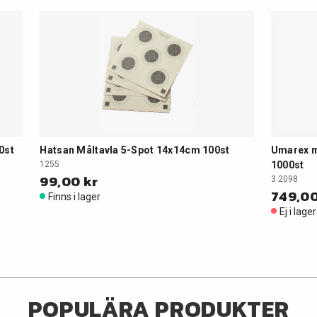
0st
Hatsan Måltavla 5-Spot 14x14cm 100st
Umarex m
1255
1000st
99,00 kr
3.2098
749,00
Finns i lager
Ej i lager
POPULÄRA PRODUKTER