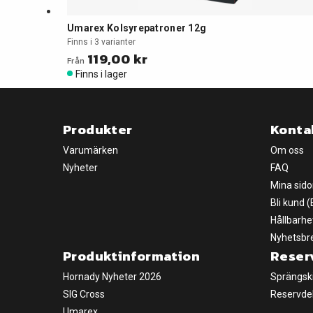
Umarex Kolsyrepatroner 12g
Finns i 3 varianter
119,00 kr
Från
Finns i lager
Produkter
Konta
Varumärken
Om oss
Nyheter
FAQ
Mina sido
Bli kund 
Hållbarhe
Nyhetsbr
Produktinformation
Reser
Hornady Nyheter 2026
Sprängsk
SIG Cross
Reservde
Umarex