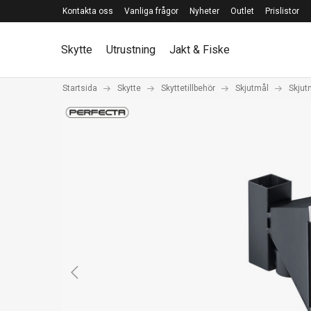
Kontakta oss
Vanliga frågor
Nyheter
Outlet
Prislistor
Skytte
Utrustning
Jakt & Fiske
Startsida
Skytte
Skyttetillbehör
Skjutmål
Skjut