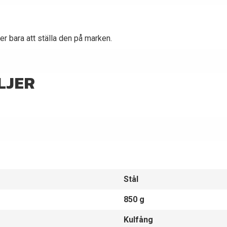
er bara att ställa den på marken.
LJER
Stål
850 g
Kulfång