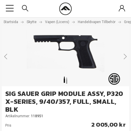
Startsida
Skytte
Vapen (Licens)
Handeldvapen Tillbehör
Grep
SIG SAUER GRIP MODULE ASSY, P320
X-SERIES, 9/40/357, FULL, SMALL,
BLK
Artikelnummer:
118951
2 005,00 kr
Pris