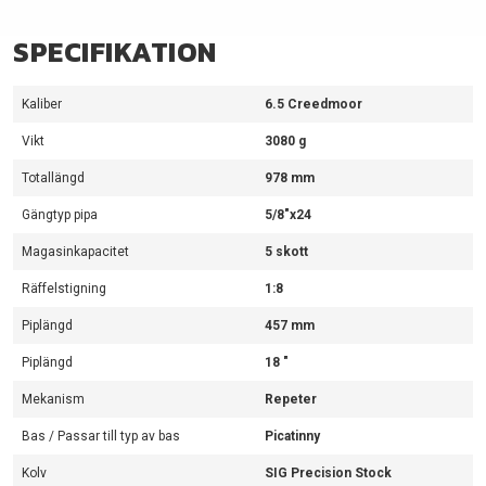
SPECIFIKATION
Kaliber
6.5 Creedmoor
Vikt
3080 g
Totallängd
978 mm
Gängtyp pipa
5/8"x24
Magasinkapacitet
5 skott
Räffelstigning
1:8
Piplängd
457 mm
Piplängd
18 "
Mekanism
Repeter
Bas / Passar till typ av bas
Picatinny
Kolv
SIG Precision Stock