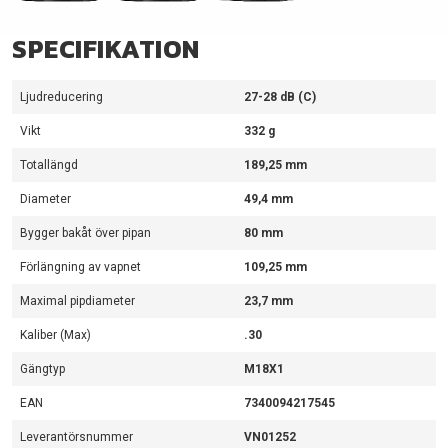
SPECIFIKATION
Ljudreducering
27-28 dB (C)
Vikt
332 g
Totallängd
189,25 mm
Diameter
49,4 mm
Bygger bakåt över pipan
80 mm
Förlängning av vapnet
109,25 mm
Maximal pipdiameter
23,7 mm
Kaliber (Max)
.30
Gängtyp
M18X1
EAN
7340094217545
Leverantörsnummer
VN01252