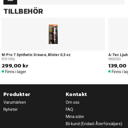
TILLBEHÖR
M-Pro 7 Synthetic Grease, Blister 0,5 oz
A-Tec Ljud
070-1356
VN02022
299,00 kr
139,00
Finns i lager
Finns i l
Produkter
Kontakt
Varumärken
Om oss
Nyheter
FAQ
Mina sidor
Bli kund (Endast Återförsäljare)