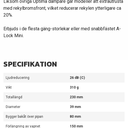
Liksom övriga Optima dämpare går modeller att extrautrusta
med rekylbromsfront, vilket reducerar rekylen ytterligare ca
20%.
Erbjuds i de flesta gäng-storlekar eller med snabbfästet A-
Lock Mini.
SPECIFIKATION
Ljudreducering
26 dB (C)
Vikt
310 g
Totallängd
230 mm
Diameter
39 mm
Bygger bakåt över pipan
80 mm
Förlängning av vapnet
150 mm