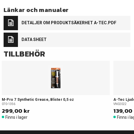
Länkar och manualer
DETALJER OM PRODUKTSÄKERHET A-TEC.PDF
DATA SHEET
TILLBEHÖR
M-Pro 7 Synthetic Grease, Blister 0,5 oz
A-Tec Ljud
070-1356
VN02022
299,00 kr
139,00
Finns i lager
Finns i l