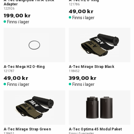
A-Tec Gänghylsa Till A-Lock
A-Tec H2 O-Ring
Adapter
121786
122926
49,00 kr
199,00 kr
Finns i lager
Finns i lager
A-Tec Mega H2 O-Ring
A-Tec Mirage Strap Black
121787
118452
49,00 kr
399,00 kr
Finns i lager
Finns i lager
A-Tec Mirage Strap Green
A-Tec Optima 45 Modul Paket
118451
Finns i 5 varianter