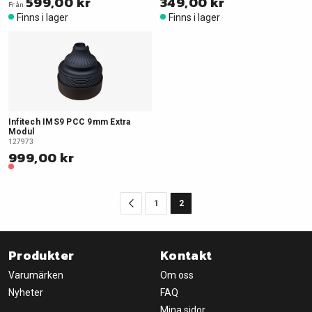
599,00 kr
349,00 kr
Från
Finns i lager
Finns i lager
Infitech IMS9 PCC 9mm Extra
Modul
127973
999,00 kr
1
2
Produkter
Kontakt
Varumärken
Om oss
Nyheter
FAQ
Mina sidor