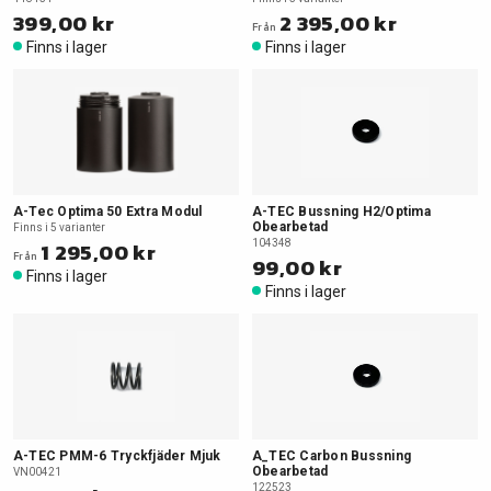
399,00 kr
2 395,00 kr
Från
Finns i lager
Finns i lager
A-Tec Optima 50 Extra Modul
A-TEC Bussning H2/Optima
Obearbetad
Finns i 5 varianter
1 295,00 kr
104348
Från
99,00 kr
Finns i lager
Finns i lager
A-TEC PMM-6 Tryckfjäder Mjuk
A_TEC Carbon Bussning
Obearbetad
VN00421
122523