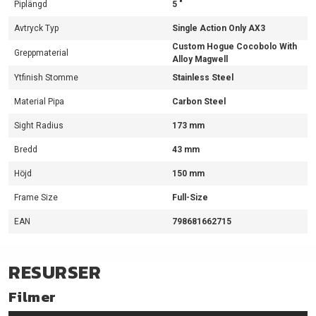
Piplängd
5 "
Avtryck Typ
Single Action Only AX3
Custom Hogue Cocobolo With
Greppmaterial
Alloy Magwell
Ytfinish Stomme
Stainless Steel
Material Pipa
Carbon Steel
Sight Radius
173 mm
Bredd
43 mm
Höjd
150 mm
Frame Size
Full-Size
EAN
798681662715
RESURSER
Filmer