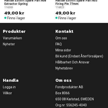
Hatsan Escort Spare Part 608
Hatsan Escort Spare Part 603
Extractor Spring
Firing Pin 77mm
116569
116823
49,00 kr
49,00 kr
Finns i lager
Finns i lager
Produkter
Kontakt
Varumärken
Om oss
Nyheter
FAQ
Mina sidor
Bli kund (Endast Återförsäljare)
Hållbarhet Och Ansvar
Nyhetsbrev
Handla
Om oss
Logga in
Fondprodukter AB
Villkor
Box 8066
650 08 Karlstad, SWEDEN
Org.nr: 556245-4040