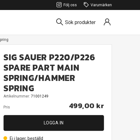
Följ oss
Varumärken
Sök produkter
pring
SIG SAUER P220/P226
SPARE PART MAIN
SPRING/HAMMER
SPRING
Artikelnummer:
71001249
499,00 kr
Pris
LOGGA IN
Ej i lager, beställd