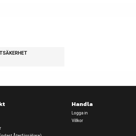
KTSÄKERHET
kt
Handla
Logga in
Villkor
r
(Endast Återförsäljare)