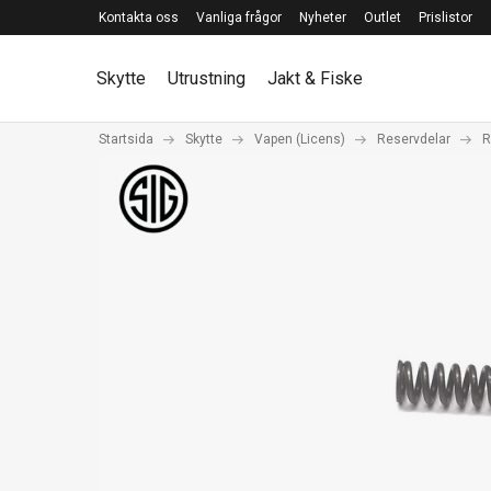
Kontakta oss
Vanliga frågor
Nyheter
Outlet
Prislistor
Skytte
Utrustning
Jakt & Fiske
Startsida
Skytte
Vapen (Licens)
Reservdelar
R