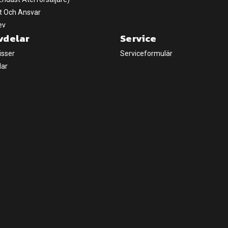
t Och Ansvar
ev
vdelar
Service
isser
Serviceformulär
lar