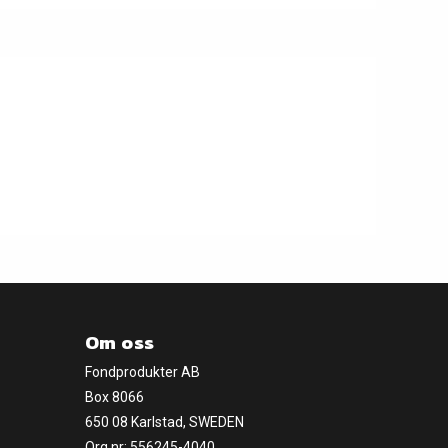
Om oss
Fondprodukter AB
Box 8066
650 08 Karlstad, SWEDEN
Org.nr: 556245-4040