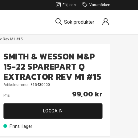
Följ oss
Varumärken
Sök produkter
or Rev M1 #15
SMITH & WESSON M&P
15-22 SPAREPART Q
EXTRACTOR REV M1 #15
Artikelnummer:
315430000
99,00 kr
Pris
LOGGA IN
Finns i lager