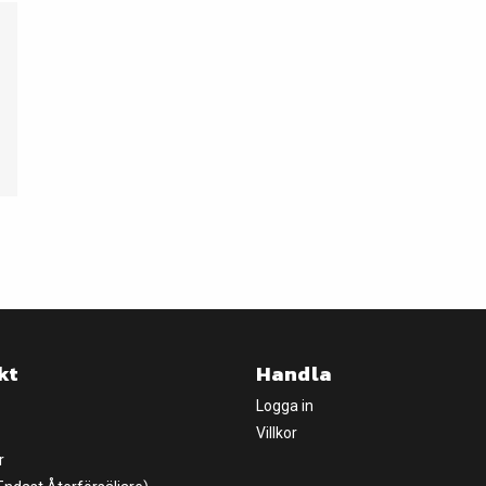
kt
Handla
Logga in
Villkor
r