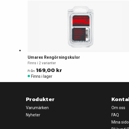
Umarex Rengörningskulor
Finns i 2 varianter
169,00 kr
Från
Finns i lager
Produkter
Konta
Varumärken
Om oss
Nyheter
FAQ
Mina sido