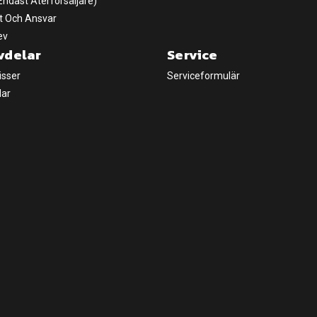
(Endast Återförsäljare)
t Och Ansvar
ev
vdelar
Service
isser
Serviceformulär
lar