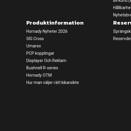
Bli kund 
Hållbarhe
Nyhetsbr
Produktinformation
Reser
Hornady Nyheter 2026
Sprängsk
SIG Cross
Reservde
Umarex
PCP kopplingar
Displayer Och Reklam
Bushnell R-series
Hornady OTM
Hur man väljer rätt kikarsikte