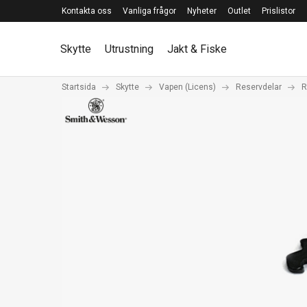
Kontakta oss
Vanliga frågor
Nyheter
Outlet
Prislistor
Skytte
Utrustning
Jakt & Fiske
Startsida
Skytte
Vapen (Licens)
Reservdelar
R