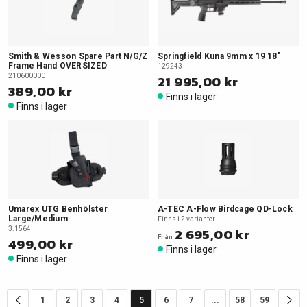
Smith & Wesson Spare Part N/G/Z
Springfield Kuna 9mm x 19 18"
Frame Hand OVERSIZED
129243
210600000
21 995,00 kr
389,00 kr
Finns i lager
Finns i lager
Umarex UTG Benhölster
A-TEC A-Flow Birdcage QD-Lock
Large/Medium
Finns i 2 varianter
3.1564
2 695,00 kr
Från
499,00 kr
Finns i lager
Finns i lager
1
2
3
4
5
6
7
...
58
59