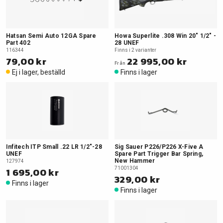
Hatsan Semi Auto 12GA Spare
Howa Superlite .308 Win 20" 1/2" -
Part 402
28 UNEF
116344
Finns i 2 varianter
79,00 kr
22 995,00 kr
Från
Ej i lager, beställd
Finns i lager
Infitech ITP Small .22 LR 1/2"-28
Sig Sauer P226/P226 X-Five A
UNEF
Spare Part Trigger Bar Spring,
New Hammer
127974
1 695,00 kr
71001304
329,00 kr
Finns i lager
Finns i lager