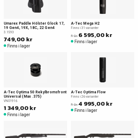
Umarex Paddle Hölster Glock 17,
A-Tec Mega H2
19 Gen4, 19X, 18C, 22 Gen4
Finns i 31 varianter
3.1593
6 595,00 kr
Från
749,00 kr
Finns i lager
Finns i lager
A-Tec Optima 50 Rekylbromsfront
A-Tec Optima Flow
Universal (Max .375)
Finns i 26 varianter
VN01916
4 995,00 kr
Från
1 349,00 kr
Finns i lager
Finns i lager