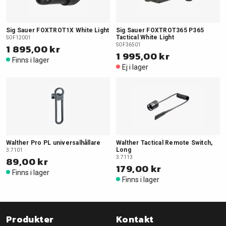
Sig Sauer FOXTROT1X White Light
Sig Sauer FOXTROT365 P365
Tactical White Light
SOF12001
1 895,00 kr
SOF36501
1 995,00 kr
Finns i lager
Ej i lager
Walther Pro PL universalhållare
Walther Tactical Remote Switch,
Long
3.7101
89,00 kr
3.7113
179,00 kr
Finns i lager
Finns i lager
Produkter
Kontakt