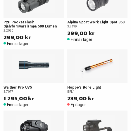
P2P Pocket Flash
Alpina Sport Work Light Spot 360
Självförsvarslampa 500 Lumen
3.7199
2.2080
299,00 kr
299,00 kr
Finns i lager
Finns i lager
Walther Pro UV5
Hoppe's Bore Light
3.7077
BRL1
1 295,00 kr
239,00 kr
Finns i lager
Ej i lager