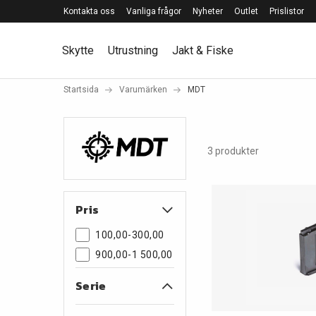
Kontakta oss
Vanliga frågor
Nyheter
Outlet
Prislistor
Skytte
Utrustning
Jakt & Fiske
Startsida
Varumärken
MDT
3 produkter
Pris
100,00-300,00
900,00-1 500,00
Serie