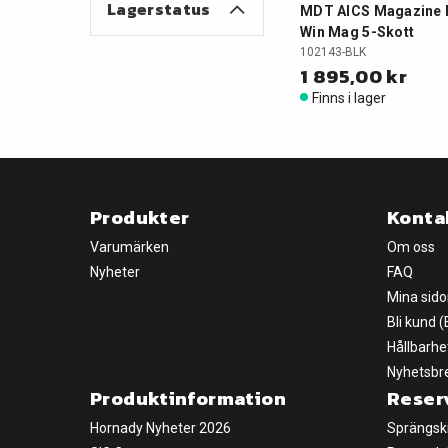
Lagerstatus
MDT AICS Magazine Me
Win Mag 5-Skott
102143-BLK
1 895,00 kr
Finns i lager
Produkter
Konta
Varumärken
Om oss
Nyheter
FAQ
Mina sido
Bli kund 
Hållbarhe
Nyhetsbr
Produktinformation
Reser
Hornady Nyheter 2026
Sprängsk