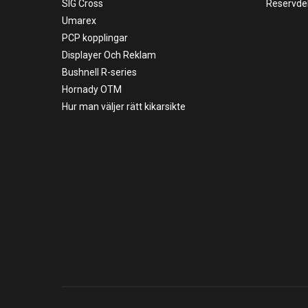
SIG Cross
Reservde
Umarex
PCP kopplingar
Displayer Och Reklam
Bushnell R-series
Hornady OTM
Hur man väljer rätt kikarsikte