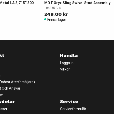
tal LA 3,715'' 300
MDT Oryx Sling Swivel Stud Assembly
104365-BLK
249,00 kr
Finns i lager
kt
Handla
Logga in
Villkor
r
(Endast Återförsäljare)
t Och Ansvar
ev
vdelar
Service
isser
Serviceformulär