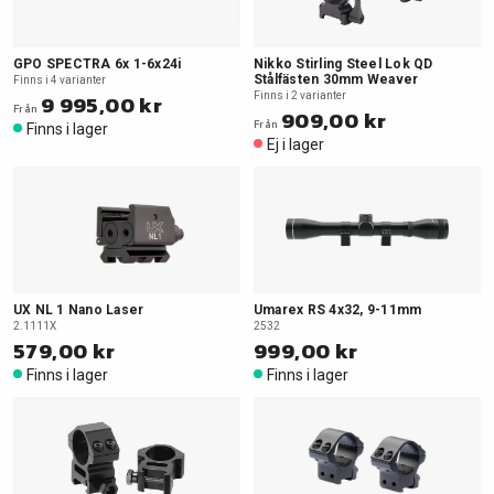
GPO SPECTRA 6x 1-6x24i
Nikko Stirling Steel Lok QD
Stålfästen 30mm Weaver
Finns i 4 varianter
9 995,00 kr
Finns i 2 varianter
Från
909,00 kr
Från
Finns i lager
Ej i lager
UX NL 1 Nano Laser
Umarex RS 4x32, 9-11mm
2.1111X
2532
579,00 kr
999,00 kr
Finns i lager
Finns i lager