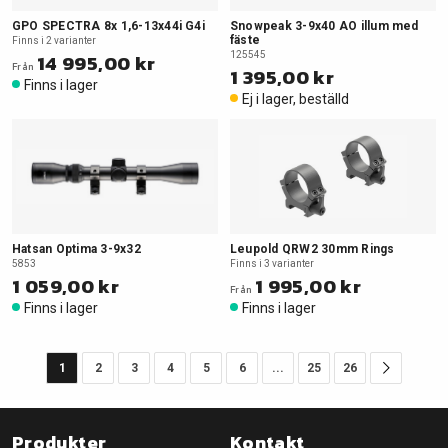
GPO SPECTRA 8x 1,6-13x44i G4i
Snowpeak 3-9x40 AO illum med
fäste
Finns i 2 varianter
14 995,00 kr
125545
Från
1 395,00 kr
Finns i lager
Ej i lager, beställd
Hatsan Optima 3-9x32
Leupold QRW2 30mm Rings
5853
Finns i 3 varianter
1 059,00 kr
1 995,00 kr
Från
Finns i lager
Finns i lager
1
2
3
4
5
6
...
25
26
Produkter
Kontakt