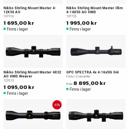
Nikko Stirling Mount Master 4-
Nikko Stirling Mount Master Illim
12X50 AO
4-16X50 AO HMD
107316
107725
1 695,00 kr
1 995,00 kr
Finns i lager
Finns i lager
Nikko Stirling Mount Master 4X32
GPO SPECTRA 4x 4-16x50i G4i
AO HMD Weaver
Finns i 2 varianter
122513
8 895,00 kr
Från
1 095,00 kr
Finns i lager
Finns i lager
40%