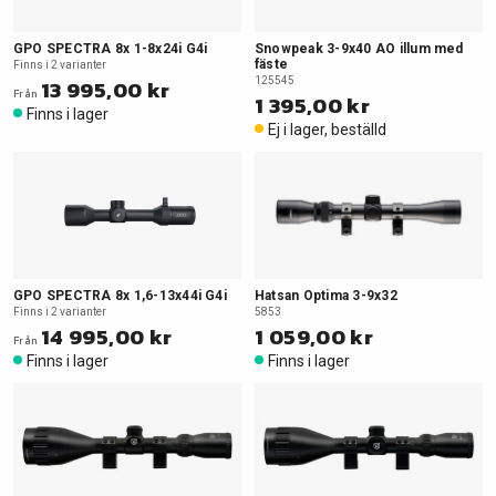
GPO SPECTRA 8x 1-8x24i G4i
Snowpeak 3-9x40 AO illum med
fäste
Finns i 2 varianter
13 995,00 kr
125545
Från
1 395,00 kr
Finns i lager
Ej i lager, beställd
GPO SPECTRA 8x 1,6-13x44i G4i
Hatsan Optima 3-9x32
Finns i 2 varianter
5853
14 995,00 kr
1 059,00 kr
Från
Finns i lager
Finns i lager