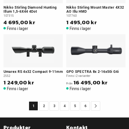
Nikko Stirling Diamond Hunting
Nikko Stirling Mount Master 4X32
Illum 1,5-6X44 4Dot
AO Illu HMD
107315
107760
4 695,00 kr
1 495,00 kr
Finns i lager
Finns i lager
Umarex RS 4x32 Compact 9-11mm
GPO SPECTRA 8x 2-16x50i G4i
2552
Finns i 2 varianter
1 249,00 kr
16 495,00 kr
Från
Finns i lager
Finns i lager
1
2
3
4
5
6
Produkter
Kontakt