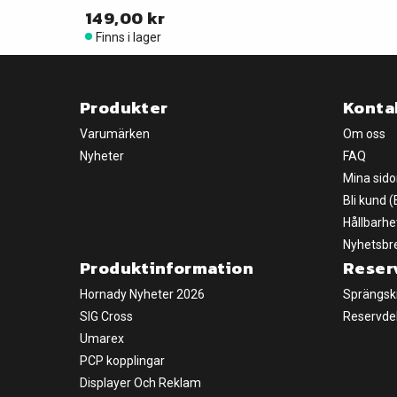
149,00 kr
Finns i lager
Produkter
Konta
Varumärken
Om oss
Nyheter
FAQ
Mina sido
Bli kund 
Hållbarhe
Nyhetsbr
Produktinformation
Reser
Hornady Nyheter 2026
Sprängsk
SIG Cross
Reservde
Umarex
PCP kopplingar
Displayer Och Reklam