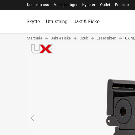
Kontakta oss
Vanliga frågor
Nyheter
Outlet
Prislistor
Skytte
Utrustning
Jakt & Fiske
Startsida
Jakt & Fiske
Optik
Lasersikten
UX NL