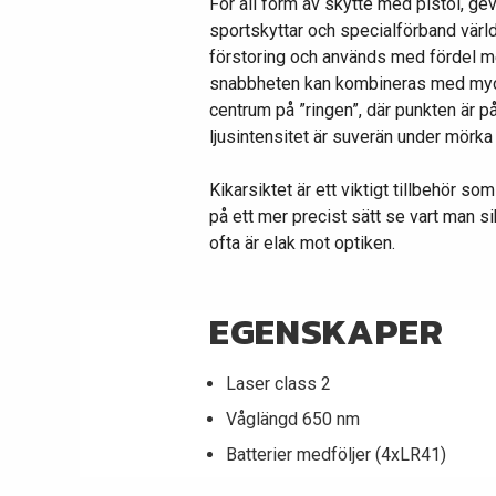
För all form av skytte med pistol, gev
sportskyttar och specialförband värld
förstoring och används med fördel m
snabbheten kan kombineras med mycket
centrum på ”ringen”, där punkten är på
ljusintensitet är suverän under mörka
Kikarsiktet är ett viktigt tillbehör 
på ett mer precist sätt se vart man 
ofta är elak mot optiken.
EGENSKAPER
Laser class 2
Våglängd 650 nm
Batterier medföljer (4xLR41)