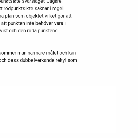
dpunktsikte svårslaget. Jägare,
t rödpunktsikte saknar i regel
plan som objektet vilket gör att
tt punkten inte behöver vara i
g vikt och den röda punktens
ing kommer man närmare målet och kan
en och dess dubbelverkande rekyl som