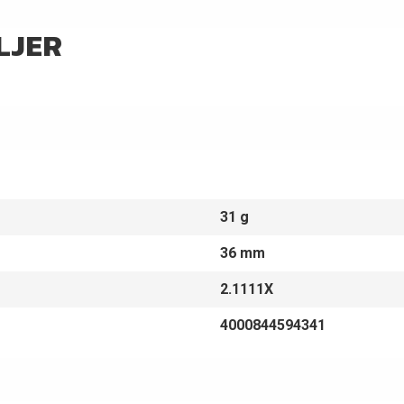
LJER
31 g
36 mm
2.1111X
4000844594341