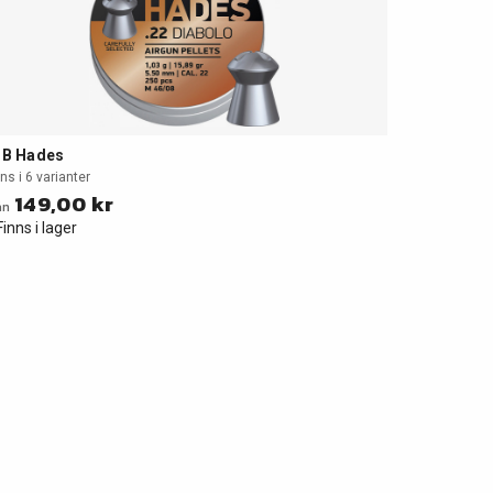
SB Hades
ns i 6 varianter
149,00 kr
ån
Finns i lager