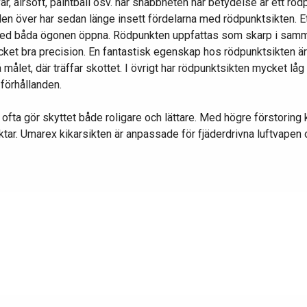
är, airsoft, paintball osv. när snabbheten har betydelse är ett rö
en över har sedan länge insett fördelarna med rödpunktsikten. Et
ed båda ögonen öppna. Rödpunkten uppfattas som skarp i samma 
 bra precision. En fantastisk egenskap hos rödpunktsikten är a
 målet, där träffar skottet. I övrigt har rödpunktsikten mycket lå
 förhållanden.
som ofta gör skyttet både roligare och lättare. Med högre förstor
siktar. Umarex kikarsikten är anpassade för fjäderdrivna luftvap