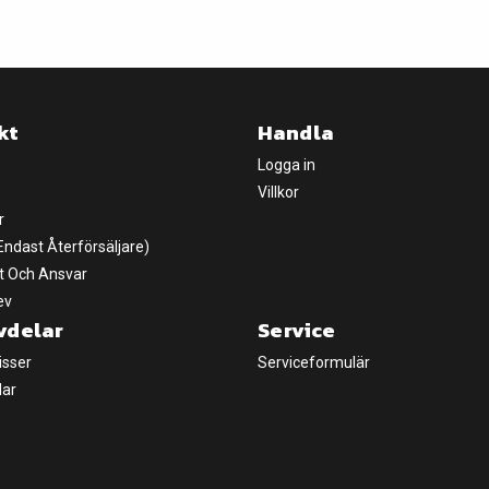
kt
Handla
Logga in
Villkor
r
(Endast Återförsäljare)
t Och Ansvar
ev
vdelar
Service
isser
Serviceformulär
lar