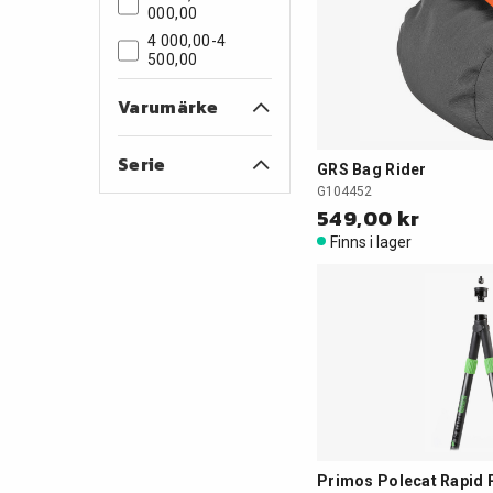
000,00
4 000,00-4
500,00
Varumärke
Serie
GRS Bag Rider
G104452
549,00 kr
Finns i lager
Primos Polecat Rapid 