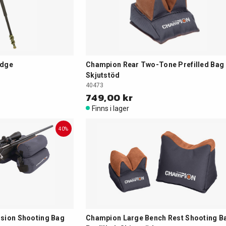
Edge
Champion Rear Two-Tone Prefilled Bag
Skjutstöd
40473
749,00 kr
Finns i lager
40%
ision Shooting Bag
Champion Large Bench Rest Shooting B