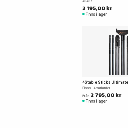
40467
2 195,00 kr
Finns i lager
4Stable Sticks Ultimat
Finns i 4 varianter
2 795,00 kr
Från
Finns i lager