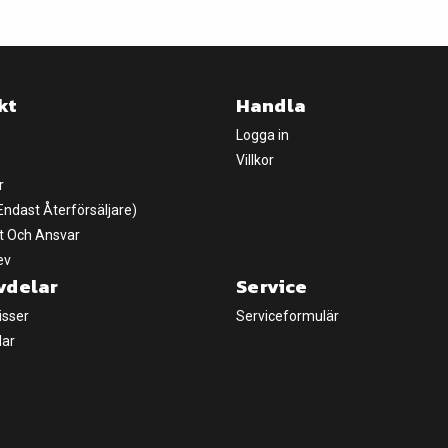
kt
Handla
Logga in
Villkor
r
(Endast Återförsäljare)
t Och Ansvar
ev
vdelar
Service
isser
Serviceformulär
lar