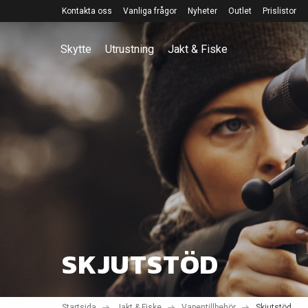
Kontakta oss
Vanliga frågor
Nyheter
Outlet
Prislistor
Skytte
Utrustning
Jakt & Fiske
SKJUTSTÖD
Startsida
Jakt & Fiske
Vapentillbehör
Skjutstöd