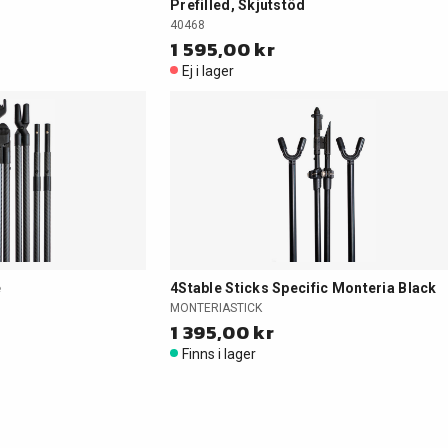
Prefilled, Skjutstöd
40468
1 595,00 kr
Ej i lager
e
4Stable Sticks Specific Monteria Black
MONTERIASTICK
1 395,00 kr
Finns i lager