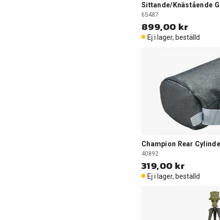
Sittande/Knästående G
65487
899,00 kr
Ej i lager, beställd
Champion Rear Cylinde
40892
319,00 kr
Ej i lager, beställd