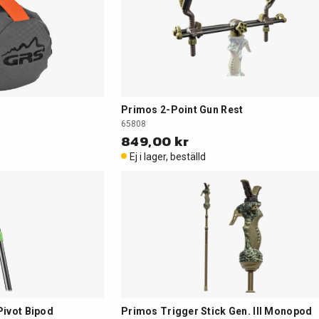
Primos 2-Point Gun Rest
65808
849,00 kr
Ej i lager, beställd
Pivot Bipod
Primos Trigger Stick Gen. III Monopod