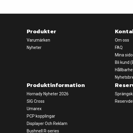
Produkter
Konta
Varumärken
Om oss
Nyheter
FAQ
Mina sido
Bli kund 
Hållbarhe
Nyhetsbr
Produktinformation
Reser
Hornady Nyheter 2026
Sprängsk
SIG Cross
Reservde
Umarex
PCP kopplingar
Displayer Och Reklam
Bushnell R-series