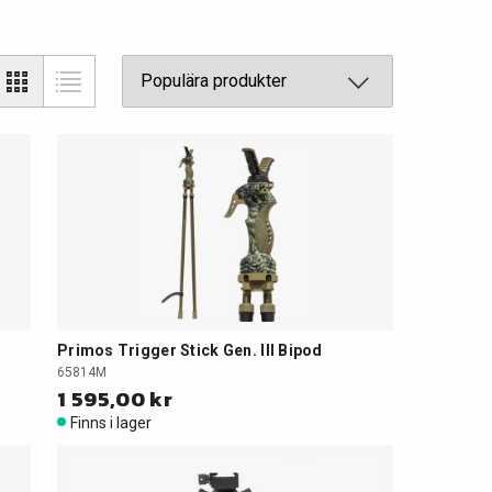
Primos Trigger Stick Gen. III Bipod
65814M
1 595,00 kr
Finns i lager